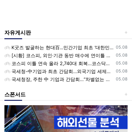
자유게시판
등록일
K굿즈 발굴하는 현대百...민간기업 최초 ‘대한민국 관광공모전’ 후원
05.08
등록일
[시황] 코스피, 외인·기관 동반 매수에 연이틀 상승…2745.05 마감
05.08
등록일
코스피 이틀 연속 올라 2,740대 회복…코스닥은 강보합(종합)
05.08
등록일
국세청-中기업과 최초 간담회…외국기업 세제혜택 등 논의
05.08
등록일
국세청장, 주한 中 기업과 간담회…“차별없는 공정과세 약속”
05.08
스폰서드