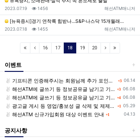
뉴욕증시, 소매판매·실적 주시 속 혼조세로 출발
등록일
조회
등록자
2023.07.19
1456
해선ATM매니저
[뉴욕증시]경기 연착륙 힘받나…S&P·나스닥 15개월래…
등록일
조회
등록자
2023.07.18
1455
해선ATM매니저
(current)
16
17
18
19
20
이벤트
등록일
기프티콘 인증해주시는 회원님께 추가 포인트 쏩니다!!
댓글
06.14
3
등록일
해선ATM에 글쓰기 등 정보공유글 남기고 기프티콘 받자!
댓글
06.08
3
등록일
해선ATM에 글쓰기 등 정보공유글 남기고 기프티콘 받자!
댓글
06.08
4
등록일
광고글 게시 등 영업/홍보성 글 삭제 및 제제대상입니다.
댓글
05.29
1
등록일
해선ATM 신규가입회원 대상 이벤트 안내
댓글
04.13
1
공지사항