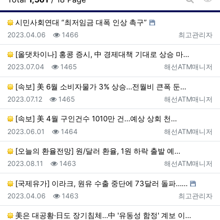
게시판 
시민사회연대 “최저임금 대폭 인상 촉구”
등록일
조회
등록자
2023.04.06
1466
최고관리자
[올댓차이나] 홍콩 증시, 中 경제대책 기대로 상승 마…
등록일
조회
등록자
2023.07.04
1465
해선ATM매니저
[속보] 美 6월 소비자물가 3% 상승…전월비 큰폭 둔…
등록일
조회
등록자
2023.07.12
1465
해선ATM매니저
[속보] 美 4월 구인건수 1010만 건…예상 상회 천…
등록일
조회
등록자
2023.06.01
1464
해선ATM매니저
[오늘의 환율전망] 원/달러 환율, 1원 하락 출발 예…
등록일
조회
등록자
2023.08.11
1463
해선ATM매니저
[국제유가] 이라크, 원유 수출 중단에 73달러 돌파……
등록일
조회
등록자
2023.04.06
1463
최고관리자
美은 대공황·日도 장기침체…中 '유동성 함정' 계보 이…