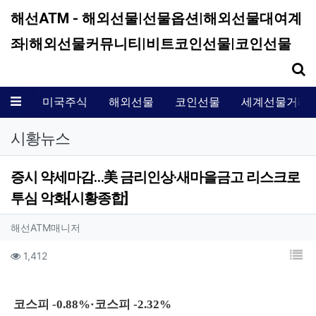
해선ATM - 해외선물|선물옵션|해외선물대여계
좌|해외선물커뮤니티|비트코인선물|코인선물
기
메뉴
미국주식
해외선물
코인선물
세계선물거래
시황뉴스
증시 약세마감…美 금리인상·새마을금고 리스크로
투심 악화[시황종합]
작성자 정보
작성
해선ATM매니저
컨텐츠 정보
목
조회
1,412
본문
코스피 -0.88%·코스피 -2.32%