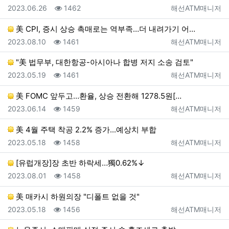
등록일
조회
등록자
2023.06.26
1462
해선ATM매니저
美 CPI, 증시 상승 촉매로는 역부족…더 내려가기 어…
등록일
조회
등록자
2023.08.10
1461
해선ATM매니저
"美 법무부, 대한항공-아시아나 합병 저지 소송 검토"
등록일
조회
등록자
2023.05.19
1461
해선ATM매니저
美 FOMC 앞두고…환율, 상승 전환해 1278.5원[…
등록일
조회
등록자
2023.06.14
1459
해선ATM매니저
美 4월 주택 착공 2.2% 증가...예상치 부합
등록일
조회
등록자
2023.05.18
1458
해선ATM매니저
[유럽개장]장 초반 하락세…獨0.62%↓
등록일
조회
등록자
2023.08.01
1458
해선ATM매니저
美 매카시 하원의장 "디폴트 없을 것"
등록일
조회
등록자
2023.05.18
1456
해선ATM매니저