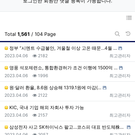
로그인한 회원만 댓글 등록이 가능합니다.
날
Total
1,561
/ 104 Page
게시판 
정부 “시멘트 수급불안, 겨울철 이상 고온 때문…4월 …
등록일
조회
등록자
2023.04.06
2182
최고관리자
영풍 석포제련소, 통합환경허가 조건 이행에 1500억 …
등록일
조회
등록자
2023.04.06
1996
최고관리자
원·달러 환율, 8.6원 상승해 1319.1원에 마감(…
등록일
조회
등록자
2023.04.06
2122
최고관리자
KIC, 국내 기업 해외 자회사 투자 가능
등록일
조회
등록자
2023.04.06
2157
최고관리자
삼성전자 사고 SK하이닉스 팔고…코스피 대표 반도체株의…
등록일
조회
등록자
2023.04.06
2057
최고관리자