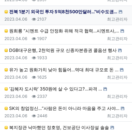
전북 1분기 외국인 투자 5억8천500만달러…"비수도권…
등록일
조회
등록자
2023.04.06
2107
최고관리자
원희룡 “시멘트 수급 안정화 위해 적극 협력…시멘트사,…
등록일
조회
등록자
2023.04.06
1907
최고관리자
DGB대구은행, 2천억원 규모 신종자본증권 콜옵션 행사
등록일
조회
등록자
2023.04.06
1933
최고관리자
유가 높고 원화가치 낮아 힘들어…역대 최대 규모로 돈 …
등록일
조회
등록자
2023.04.06
1625
최고관리자
‘김혜자 도시락’ 350원에 살 수 있다고?...파격 …
등록일
조회
등록자
2023.04.06
2337
최고관리자
SK의 창업정신…“사람은 돈이 아니라 마음을 주고 사야…
등록일
조회
등록자
2023.04.06
2446
최고관리자
복지장관 낙마했던 정호영, 건보공단 이사장설 솔솔