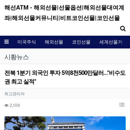
해선ATM - 해외선물|선물옵션|해외선물대여계
좌|해외선물커뮤니티|비트코인선물|코인선물
기
메뉴
미국주식
해외선물
코인선물
세계선물거래
시황뉴스
전북 1분기 외국인 투자 5억8천500만달러…"비수도
권 최고 실적"
작성자 정보
작성
최고관리자
컨텐츠 정보
목
조회
2,106
본문