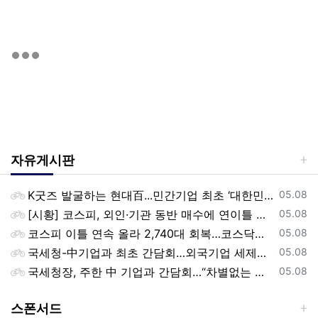
자유게시판
등록일
K굿즈 발굴하는 현대百...민간기업 최초 ‘대한민국 관광공모전’ 후원
05.08
등록일
[시황] 코스피, 외인·기관 동반 매수에 연이틀 상승…2745.05 마감
05.08
등록일
코스피 이틀 연속 올라 2,740대 회복…코스닥은 강보합(종합)
05.08
등록일
국세청-中기업과 최초 간담회…외국기업 세제혜택 등 논의
05.08
등록일
국세청장, 주한 中 기업과 간담회…“차별없는 공정과세 약속”
05.08
스폰서드