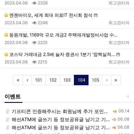
등록일
조회
등록자
2023.04.06
2326
최고관리자
엔젠바이오, 세계 최대 의료IT 전시회 참석
등록일
조회
등록자
2023.04.06
2248
최고관리자
동원개발, 1169억 규모 개금2 주택재개발정비사업 수…
등록일
조회
등록자
2023.04.06
2225
최고관리자
코스닥 거래대금 2.5배 늘자 증권사 1분기 ‘깜짝실적…
등록일
조회
등록자
2023.04.06
2215
최고관리자
(current)
101
102
103
104
105
이벤트
등록일
기프티콘 인증해주시는 회원님께 추가 포인트 쏩니다!!
댓글
06.14
3
등록일
해선ATM에 글쓰기 등 정보공유글 남기고 기프티콘 받자!
댓글
06.08
3
등록일
해선ATM에 글쓰기 등 정보공유글 남기고 기프티콘 받자!
댓글
06.08
4