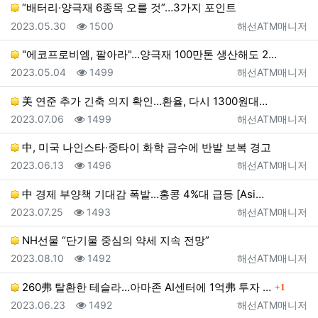
“배터리·양극재 6종목 오를 것”…3가지 포인트
등록일
조회
등록자
2023.05.30
1500
해선ATM매니저
"에코프로비엠, 팔아라"…양극재 100만톤 생산해도 2…
등록일
조회
등록자
2023.05.04
1499
해선ATM매니저
美 연준 추가 긴축 의지 확인…환율, 다시 1300원대…
등록일
조회
등록자
2023.07.06
1499
해선ATM매니저
中, 미국 나인스타·중타이 화학 금수에 반발 보복 경고
등록일
조회
등록자
2023.06.13
1496
해선ATM매니저
中 경제 부양책 기대감 폭발…홍콩 4%대 급등 [Asi…
등록일
조회
등록자
2023.07.25
1493
해선ATM매니저
NH선물 “단기물 중심의 약세 지속 전망”
등록일
조회
등록자
2023.08.10
1492
해선ATM매니저
댓글
260弗 탈환한 테슬라…아마존 AI센터에 1억弗 투자 …
1
등록일
조회
등록자
2023.06.23
1492
해선ATM매니저