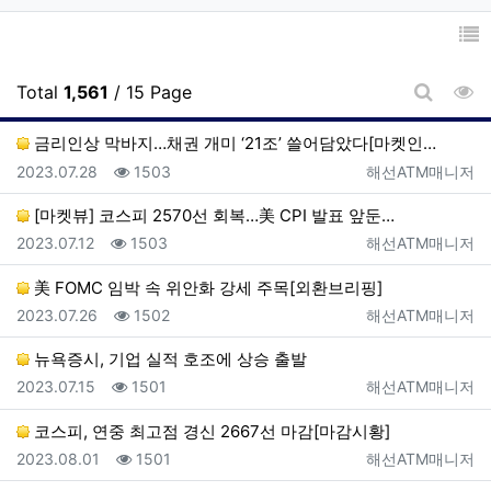
조
Total
1,561
/ 15 Page
게시판 
금리인상 막바지…채권 개미 ‘21조’ 쓸어담았다[마켓인…
등록일
조회
등록자
2023.07.28
1503
해선ATM매니저
[마켓뷰] 코스피 2570선 회복…美 CPI 발표 앞둔…
등록일
조회
등록자
2023.07.12
1503
해선ATM매니저
美 FOMC 임박 속 위안화 강세 주목[외환브리핑]
등록일
조회
등록자
2023.07.26
1502
해선ATM매니저
뉴욕증시, 기업 실적 호조에 상승 출발
등록일
조회
등록자
2023.07.15
1501
해선ATM매니저
코스피, 연중 최고점 경신 2667선 마감[마감시황]
등록일
조회
등록자
2023.08.01
1501
해선ATM매니저