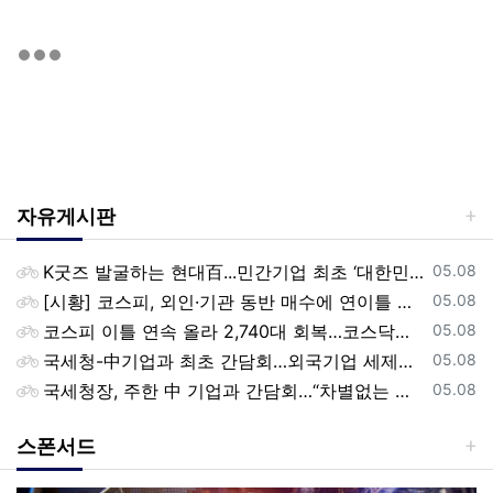
자유게시판
등록일
K굿즈 발굴하는 현대百...민간기업 최초 ‘대한민국 관광공모전’ 후원
05.08
등록일
[시황] 코스피, 외인·기관 동반 매수에 연이틀 상승…2745.05 마감
05.08
등록일
코스피 이틀 연속 올라 2,740대 회복…코스닥은 강보합(종합)
05.08
등록일
국세청-中기업과 최초 간담회…외국기업 세제혜택 등 논의
05.08
등록일
국세청장, 주한 中 기업과 간담회…“차별없는 공정과세 약속”
05.08
스폰서드