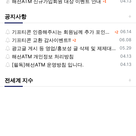
등록일
해선ATM 신규가입회원 대상 이벤트 안내
댓글
04.13
1
공지사항
등록일
기프티콘 인증해주시는 회원님께 추가 포인트 쏩니다!!
댓글
06.14
2
등록일
기프티콘 교환 감사이벤트!!
댓글
06.08
2
등록일
광고글 게시 등 영업/홍보성 글 삭제 및 제제대상입니다.
05.29
등록일
해선ATM 개인정보 처리방침
04.13
등록일
[필독]해선ATM 운영방침 입니다.
04.13
전세계 지수