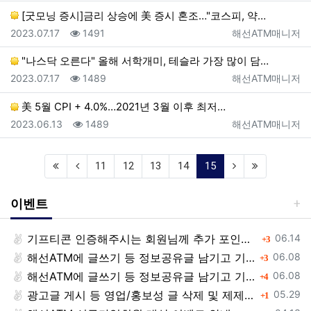
[굿모닝 증시]금리 상승에 美 증시 혼조…"코스피, 약…
등록일
조회
등록자
2023.07.17
1491
해선ATM매니저
"나스닥 오른다" 올해 서학개미, 테슬라 가장 많이 담…
등록일
조회
등록자
2023.07.17
1489
해선ATM매니저
美 5월 CPI + 4.0%…2021년 3월 이후 최저…
등록일
조회
등록자
2023.06.13
1489
해선ATM매니저
(current)
11
12
13
14
15
이벤트
등록일
기프티콘 인증해주시는 회원님께 추가 포인트 쏩니다!!
댓글
06.14
3
등록일
해선ATM에 글쓰기 등 정보공유글 남기고 기프티콘 받자!
댓글
06.08
3
등록일
해선ATM에 글쓰기 등 정보공유글 남기고 기프티콘 받자!
댓글
06.08
4
등록일
광고글 게시 등 영업/홍보성 글 삭제 및 제제대상입니다.
댓글
05.29
1