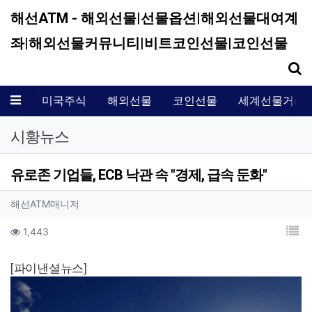
해선ATM - 해외선물|선물옵션|해외선물대여계
좌|해외선물커뮤니티|비트코인선물|코인선물
기
메뉴
미국주식
해외선물
코인선물
세계선물거래
시황뉴스
유로존 기업들, ECB 낙관 속 "경제, 급속 둔화"
작성자 정보
작성
해선ATM매니저
컨텐츠 정보
목
조회
1,443
본문
[파이낸셜뉴스]