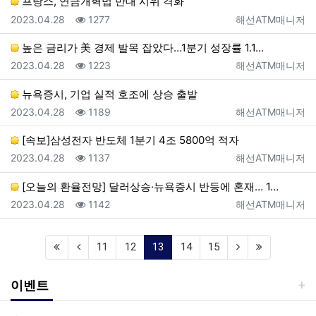
프랑스, 연금개혁법 반대 시위 격화
등록일
조회
등록자
2023.04.28
1277
해선ATM매니저
높은 금리가 美 경제 발목 잡았다…1분기 성장률 1.1…
등록일
조회
등록자
2023.04.28
1223
해선ATM매니저
뉴욕증시, 기업 실적 호조에 상승 출발
등록일
조회
등록자
2023.04.28
1189
해선ATM매니저
[속보]삼성전자 반도체 1분기 4조 5800억 적자
등록일
조회
등록자
2023.04.28
1137
해선ATM매니저
[오늘의 환율전망] 달러상승·뉴욕증시 반등에 혼재… 1…
등록일
조회
등록자
2023.04.28
1142
해선ATM매니저
(current)
11
12
13
14
15
이벤트