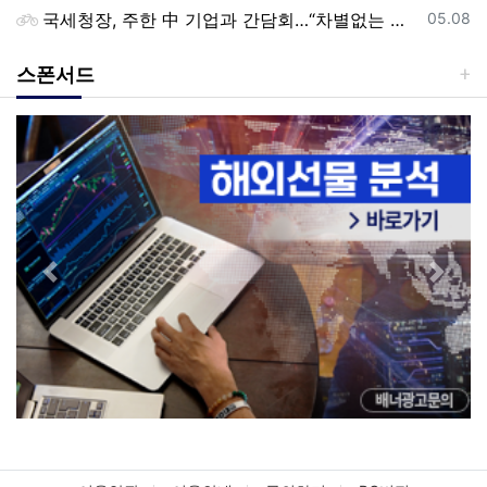
등록일
국세청장, 주한 中 기업과 간담회…“차별없는 공정과세 약속”
05.08
스폰서드
Previous
Next