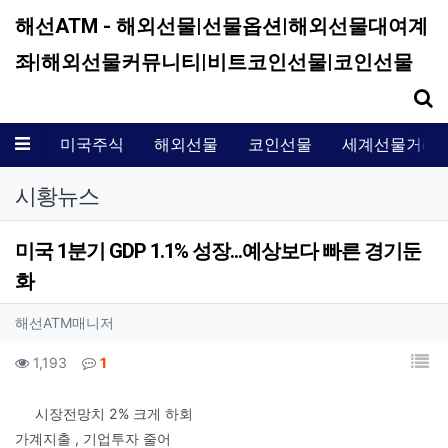
해선ATM - 해외선물|선물옵션|해외선물대여계
좌|해외선물커뮤니티|비트코인선물|코인선물
기
메뉴
미국주식
해외선물
코인선물
세계선물거래
시황뉴스
미국 1분기 GDP 1.1% 성장...예상보다 빠른 경기둔
화
작성자 정보
작성
해선ATM매니저
컨텐츠 정보
목
조회
댓글
1,193
1
본문
시장전망치 2% 크게 하회
가계지출 , 기업투자 줄어