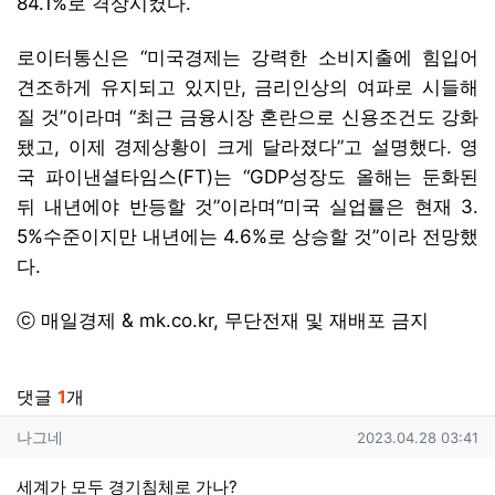
84.1%로 격상시켰다.
로이터통신은 “미국경제는 강력한 소비지출에 힘입어
견조하게 유지되고 있지만, 금리인상의 여파로 시들해
질 것”이라며 “최근 금융시장 혼란으로 신용조건도 강화
됐고, 이제 경제상황이 크게 달라졌다”고 설명했다. 영
국 파이낸셜타임스(FT)는 “GDP성장도 올해는 둔화된
뒤 내년에야 반등할 것”이라며“미국 실업률은 현재 3.
5%수준이지만 내년에는 4.6%로 상승할 것”이라 전망했
다.
ⓒ 매일경제 & mk.co.kr, 무단전재 및 재배포 금지
관련자료
댓글
1
개
나그네님의 댓글
작성일
나그네
2023.04.28 03:41
세계가 모두 경기침체로 가나?