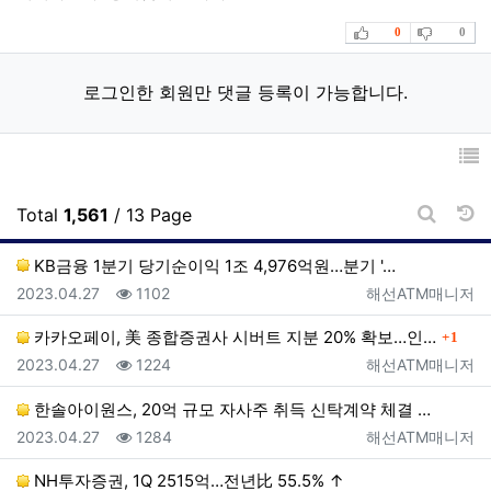
추천
비추천
0
0
로그인한 회원만 댓글 등록이 가능합니다.
날
Total
1,561
/ 13 Page
게시판 
KB금융 1분기 당기순이익 1조 4,976억원…분기 '…
등록일
조회
등록자
2023.04.27
1102
해선ATM매니저
댓글
카카오페이, 美 종합증권사 시버트 지분 20% 확보…인…
1
등록일
조회
등록자
2023.04.27
1224
해선ATM매니저
한솔아이원스, 20억 규모 자사주 취득 신탁계약 체결 …
등록일
조회
등록자
2023.04.27
1284
해선ATM매니저
NH투자증권, 1Q 2515억…전년比 55.5% ↑