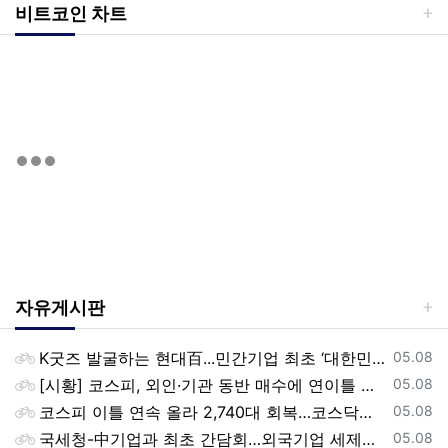
비트코인 차트
자유게시판
등록일
K굿즈 발굴하는 현대百...민간기업 최초 ‘대한민국 관광공모전’ 후원
05.08
등록일
[시황] 코스피, 외인·기관 동반 매수에 연이틀 상승…2745.05 마감
05.08
등록일
코스피 이틀 연속 올라 2,740대 회복…코스닥은 강보합(종합)
05.08
등록일
국세청-中기업과 최초 간담회…외국기업 세제혜택 등 논의
05.08