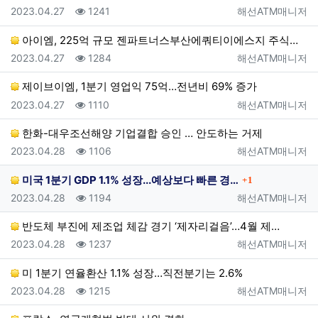
등록일
조회
등록자
2023.04.27
1241
해선ATM매니저
아이엠, 225억 규모 젠파트너스부산에쿼티이에스지 주식…
등록일
조회
등록자
2023.04.27
1284
해선ATM매니저
제이브이엠, 1분기 영업익 75억…전년비 69% 증가
등록일
조회
등록자
2023.04.27
1110
해선ATM매니저
한화-대우조선해양 기업결합 승인 … 안도하는 거제
등록일
조회
등록자
2023.04.28
1106
해선ATM매니저
댓글
미국 1분기 GDP 1.1% 성장...예상보다 빠른 경…
1
등록일
조회
등록자
2023.04.28
1194
해선ATM매니저
반도체 부진에 제조업 체감 경기 ‘제자리걸음’…4월 제…
등록일
조회
등록자
2023.04.28
1237
해선ATM매니저
미 1분기 연율환산 1.1% 성장…직전분기는 2.6%
등록일
조회
등록자
2023.04.28
1215
해선ATM매니저