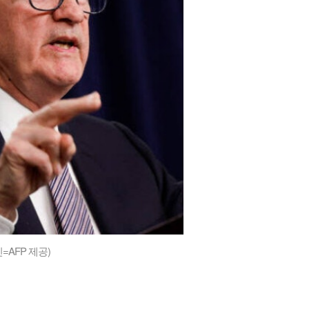
진=
AFP
제공)