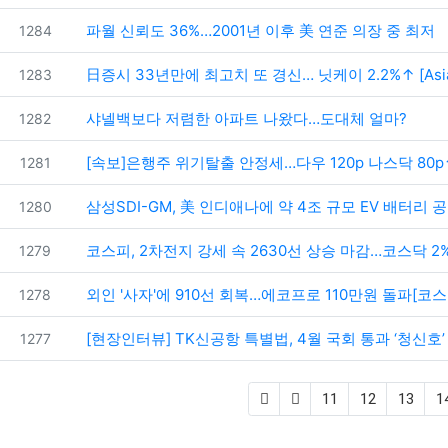
번호
파월 신뢰도 36%…2001년 이후 美 연준 의장 중 최저
1284
번호
日증시 33년만에 최고치 또 경신… 닛케이 2.2%↑ [Asi
1283
번호
샤넬백보다 저렴한 아파트 나왔다…도대체 얼마?
1282
번호
[속보]은행주 위기탈출 안정세…다우 120p 나스닥 80p
1281
번호
삼성SDI-GM, 美 인디애나에 약 4조 규모 EV 배터리 
1280
번호
코스피, 2차전지 강세 속 2630선 상승 마감…코스닥 2
1279
번호
외인 '사자'에 910선 회복…에코프로 110만원 돌파[코스
1278
번호
[현장인터뷰] TK신공항 특별법, 4월 국회 통과 ‘청신호’
1277
11
12
13
1