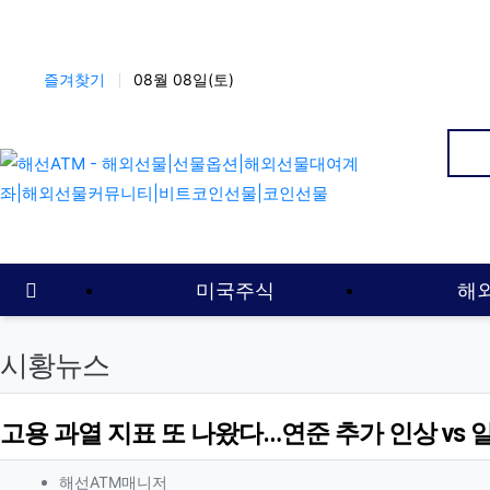
상단 네비
즐겨찾기
08월 08일(토)
인
메인 메뉴
홈으로
미국주식
해
시황뉴스
고용 과열 지표 또 나왔다…연준 추가 인상 vs 
작성자 정보
작성
해선ATM매니저