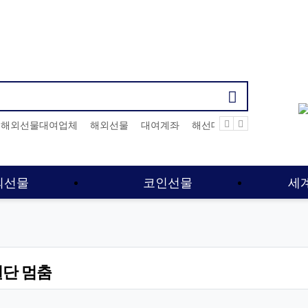
기검색어
해외선물대여업체
해외선물
대여계좌
해선대여업체
해외선물
외선물
코인선물
세
일단 멈춤