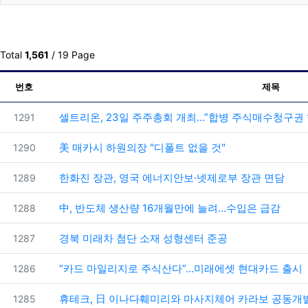
Total
1,561
/ 19 Page
번호
제목
번호
셀트리온, 23일 주주총회 개최…”합병 주식매수청구권 
1291
번호
美 매카시 하원의장 "디폴트 없을 것"
1290
번호
한화진 장관, 영국 에너지안보·넷제로부 장관 면담
1289
번호
中, 반도체 생산량 16개월만에 늘려…수입은 급감
1288
번호
경북 미래차 첨단 소재 성형센터 준공
1287
번호
“카드 마일리지로 주식산다”…미래에셋 현대카드 출시
1286
번호
휴테크, 日 이나다훼미리와 마사지체어 카라보 공동개
1285