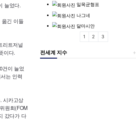
이 늘었다.
일목균형표
나그네
를 옮긴 이들
달마시안
1
2
3
스트리트저널
뜻이다.
전세계 지수
00건이 늘었
에서는 인력
. 시카고상
장위원회(
FOM
까지 갔다가 다