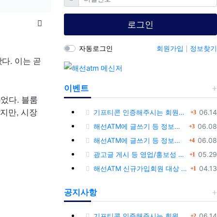
목록
로그인
자동로그인
회원가입
정보찾기
다. 이는 곧
이벤트
늘었다. 블룸
았지만, 시장
댓글
등록
기프티콘 인증해주시는 회원님께 추가 포인트 쏩니다!!
06.14
3
댓글
등록
해선ATM에 글쓰기 등 정보공유글 남기고 기프티콘 받자!
06.08
3
댓글
등록
해선ATM에 글쓰기 등 정보공유글 남기고 기프티콘 받자!
06.08
4
댓글
등록
광고글 게시 등 영업/홍보성 글 삭제 및 제제대상입니다.
05.29
1
댓글
등록
해선ATM 신규가입회원 대상 이벤트 안내
04.13
1
공지사항
댓글
등록
기프티콘 인증해주시는 회원님께 추가 포인트 쏩니다!!
06.14
2