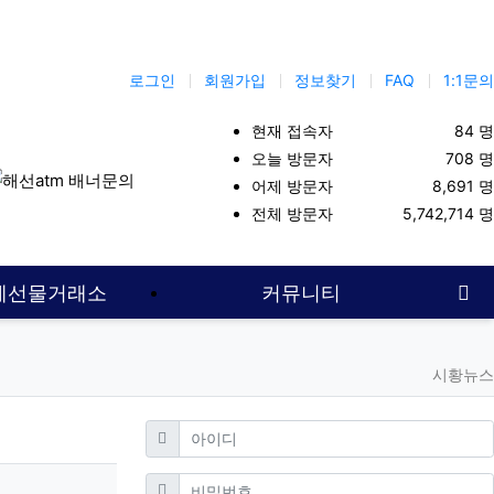
로그인
회원가입
정보찾기
FAQ
1:1문의
현재 접속자
84 명
오늘 방문자
708 명
어제 방문자
8,691 명
보증업체
선물투자
해외선물사이트
해선대여계좌
해선커뮤니티
전체 방문자
5,742,714 명
사
계선물거래소
커뮤니티
시황뉴스
필수
아이디
필수
비밀번호