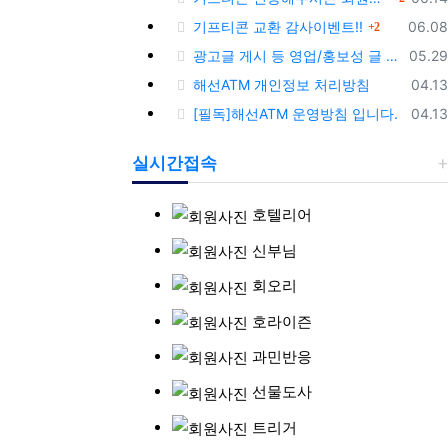
댓글
등록
기프티콘 교환 감사이벤트!!
06.08
2
등록
광고글 게시 등 영업/홍보성 글 삭제 및 제제대상입니다.
05.29
등록
해선ATM 개인정보 처리방침
04.13
등록
[필독]해선ATM 운영방침 입니다.
04.13
실시간접속
호텔리어
신부님
회오리
호라이즌
과민반응
선물도사
트리거