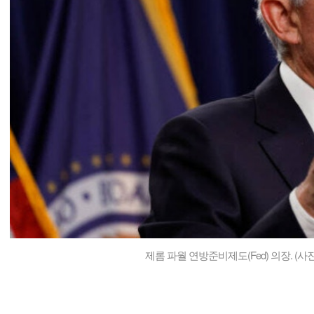
제롬 파월 연방준비제도(
Fed
) 의장. (사