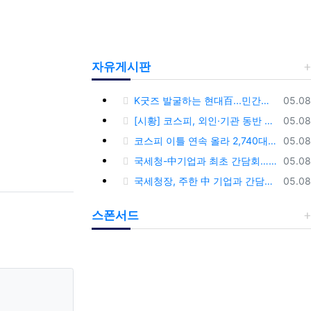
자유게시판
등록
K굿즈 발굴하는 현대百...민간기업 최초 ‘대한민국 관광공모전’ 후원
05.08
등록
[시황] 코스피, 외인·기관 동반 매수에 연이틀 상승…2745.05 마감
05.08
등록
코스피 이틀 연속 올라 2,740대 회복…코스닥은 강보합(종합)
05.08
등록
국세청-中기업과 최초 간담회…외국기업 세제혜택 등 논의
05.08
등록
국세청장, 주한 中 기업과 간담회…“차별없는 공정과세 약속”
05.08
스폰서드