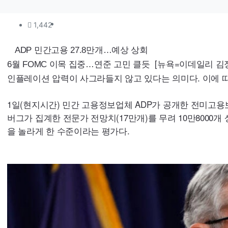
컨텐츠 정보
조회
1,442
본문
ADP
민간고용 27.8만개…예상 상회
[뉴욕=이데일리 김
6월
FOMC
이목 집중…연준 고민 클듯
인플레이션 압력이 사그라들지 않고 있다는 의미다. 이에 
1일(현지시간) 민간 고용정보업체
ADP
가 공개한 전미고용보
버그가 집계한 전문가 전망치(17만개)를 무려 10만8000개 
을 놀라게 한 수준이라는 평가다.