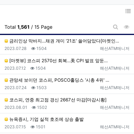
조
Total
1,561
/ 15 Page
게시판 
금리인상 막바지…채권 개미 ‘21조’ 쓸어담았다[마켓인…
등록일
조회
등록자
2023.07.28
1504
해선ATM매니저
[마켓뷰] 코스피 2570선 회복…美 CPI 발표 앞둔…
등록일
조회
등록자
2023.07.12
1504
해선ATM매니저
관망세 보이던 코스피, POSCO홀딩스 '시총 4위' …
등록일
조회
등록자
2023.07.24
1503
해선ATM매니저
코스피, 연중 최고점 경신 2667선 마감[마감시황]
등록일
조회
등록자
2023.08.01
1502
해선ATM매니저
뉴욕증시, 기업 실적 호조에 상승 출발
등록일
조회
등록자
2023.07.15
1501
해선ATM매니저