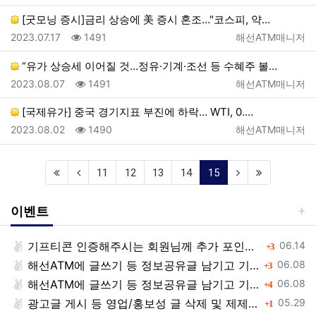
[굿모닝 증시]금리 상승에 美 증시 혼조…"코스피, 약…
등록일
조회
등록자
2023.07.17
1491
해선ATM매니저
“유가 상승세 이어질 것…정유·기계·조선 등 수혜주 볼…
등록일
조회
등록자
2023.08.07
1491
해선ATM매니저
[국제유가] 중국 경기지표 부진에 하락… WTI, 0.…
등록일
조회
등록자
2023.08.02
1490
해선ATM매니저
(current)
11
12
13
14
15
이벤트
등록일
기프티콘 인증해주시는 회원님께 추가 포인트 쏩니다!!
댓글
06.14
3
등록일
해선ATM에 글쓰기 등 정보공유글 남기고 기프티콘 받자!
댓글
06.08
3
등록일
해선ATM에 글쓰기 등 정보공유글 남기고 기프티콘 받자!
댓글
06.08
4
등록일
광고글 게시 등 영업/홍보성 글 삭제 및 제제대상입니다.
댓글
05.29
1