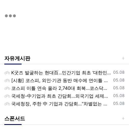
자유게시판
등록일
K굿즈 발굴하는 현대百...민간기업 최초 ‘대한민국 관광공모전’ 후원
05.08
등록일
[시황] 코스피, 외인·기관 동반 매수에 연이틀 상승…2745.05 마감
05.08
등록일
코스피 이틀 연속 올라 2,740대 회복…코스닥은 강보합(종합)
05.08
등록일
국세청-中기업과 최초 간담회…외국기업 세제혜택 등 논의
05.08
등록일
국세청장, 주한 中 기업과 간담회…“차별없는 공정과세 약속”
05.08
스폰서드