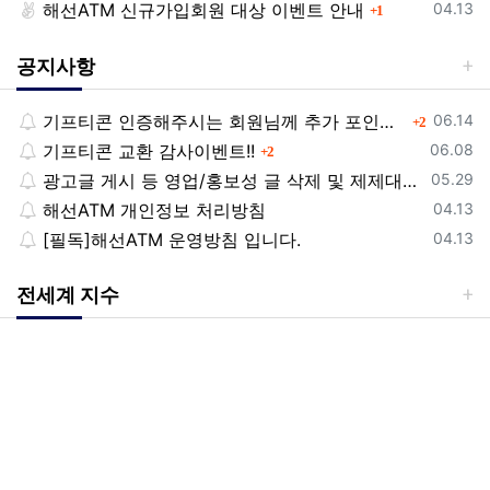
등록일
해선ATM 신규가입회원 대상 이벤트 안내
댓글
04.13
1
공지사항
등록일
기프티콘 인증해주시는 회원님께 추가 포인트 쏩니다!!
댓글
06.14
2
등록일
기프티콘 교환 감사이벤트!!
댓글
06.08
2
등록일
광고글 게시 등 영업/홍보성 글 삭제 및 제제대상입니다.
05.29
등록일
해선ATM 개인정보 처리방침
04.13
등록일
[필독]해선ATM 운영방침 입니다.
04.13
전세계 지수