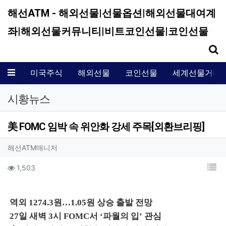
해선ATM - 해외선물|선물옵션|해외선물대여계
좌|해외선물커뮤니티|비트코인선물|코인선물
기
메뉴
미국주식
해외선물
코인선물
세계선물거래
시황뉴스
美 FOMC 임박 속 위안화 강세 주목[외환브리핑]
작성자 정보
작성
해선ATM매니저
컨텐츠 정보
목
조회
1,503
본문
역외 1274.3원…1.05원 상승 출발 전망
27일 새벽 3시 FOMC서 ‘파월의 입’ 관심