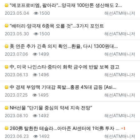
"에코프로비엠, 팔아라"…양극재 100만톤 생산해도 2…
등록일
조회
등록자
2023.05.04
1500
해선ATM매니저
“배터리·양극재 6종목 오를 것”…3가지 포인트
등록일
조회
등록자
2023.05.30
1500
해선ATM매니저
美 연준 추가 긴축 의지 확인…환율, 다시 1300원대…
등록일
조회
등록자
2023.07.06
1499
해선ATM매니저
中, 미국 나인스타·중타이 화학 금수에 반발 보복 경고
등록일
조회
등록자
2023.06.13
1496
해선ATM매니저
中 경제 부양책 기대감 폭발…홍콩 4%대 급등 [Asi…
등록일
조회
등록자
2023.07.25
1495
해선ATM매니저
NH선물 “단기물 중심의 약세 지속 전망”
등록일
조회
등록자
2023.08.10
1492
해선ATM매니저
댓글
260弗 탈환한 테슬라…아마존 AI센터에 1억弗 투자 …
1
등록일
조회
등록자
2023.06.23
1492
해선ATM매니저