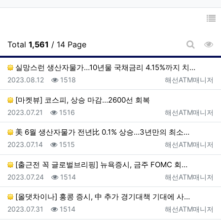
조
Total
1,561
/ 14 Page
게시판 
실망스런 생산자물가…10년물 국채금리 4.15%까지 치…
등록일
조회
등록자
2023.08.12
1518
해선ATM매니저
[마켓뷰] 코스피, 상승 마감…2600선 회복
등록일
조회
등록자
2023.07.21
1516
해선ATM매니저
美 6월 생산자물가 전년比 0.1% 상승…3년만의 최소…
등록일
조회
등록자
2023.07.14
1515
해선ATM매니저
[출근전 꼭 글로벌브리핑] 뉴욕증시, 금주 FOMC 회…
등록일
조회
등록자
2023.07.24
1514
해선ATM매니저
[올댓차이나] 홍콩 증시, 中 추가 경기대책 기대에 사…
등록일
조회
등록자
2023.07.31
1514
해선ATM매니저