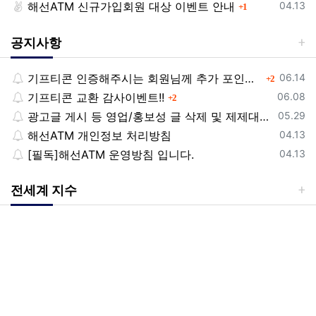
등록일
해선ATM 신규가입회원 대상 이벤트 안내
댓글
04.13
1
공지사항
등록일
기프티콘 인증해주시는 회원님께 추가 포인트 쏩니다!!
댓글
06.14
2
등록일
기프티콘 교환 감사이벤트!!
댓글
06.08
2
등록일
광고글 게시 등 영업/홍보성 글 삭제 및 제제대상입니다.
05.29
등록일
해선ATM 개인정보 처리방침
04.13
등록일
[필독]해선ATM 운영방침 입니다.
04.13
전세계 지수