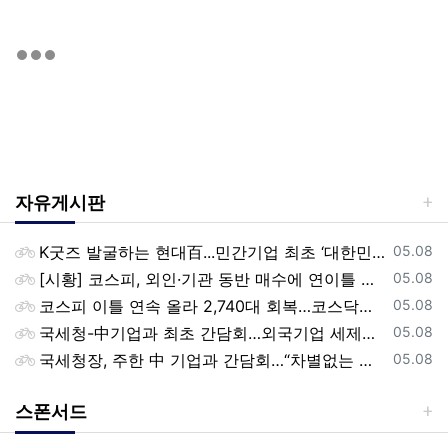
자유게시판
등록일
K굿즈 발굴하는 현대百...민간기업 최초 ‘대한민국 관광공모전’ 후원
05.08
등록일
[시황] 코스피, 외인·기관 동반 매수에 연이틀 상승…2745.05 마감
05.08
등록일
코스피 이틀 연속 올라 2,740대 회복…코스닥은 강보합(종합)
05.08
등록일
국세청-中기업과 최초 간담회…외국기업 세제혜택 등 논의
05.08
등록일
국세청장, 주한 中 기업과 간담회…“차별없는 공정과세 약속”
05.08
스폰서드