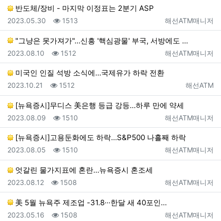
반도체/장비 - 마지막 이정표는 2분기 ASP
등록일
조회
등록자
2023.05.30
1513
해선ATM매니저
"그냥은 못가져가"…신흥 '핵심광물' 부국, 서방에도 …
등록일
조회
등록자
2023.08.10
1512
해선ATM매니저
미국인 인질 석방 소식에…국제유가 하락 전환
등록일
조회
등록자
2023.10.21
1512
해선ATM
[뉴욕증시]무디스 美은행 등급 강등…하루 만에 약세
등록일
조회
등록자
2023.08.09
1510
해선ATM매니저
[뉴욕증시]고용둔화에도 하락…S&P500 나흘째 하락
등록일
조회
등록자
2023.08.05
1510
해선ATM매니저
엇갈린 물가지표에 혼란…뉴욕증시 혼조세
등록일
조회
등록자
2023.08.12
1508
해선ATM매니저
美 5월 뉴욕주 제조업 -31.8···한달 새 40포인…
등록일
조회
등록자
2023.05.16
1508
해선ATM매니저