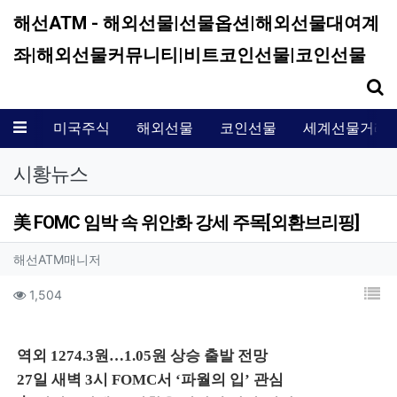
해선ATM - 해외선물|선물옵션|해외선물대여계
좌|해외선물커뮤니티|비트코인선물|코인선물
기
메뉴
미국주식
해외선물
코인선물
세계선물거래
시황뉴스
美 FOMC 임박 속 위안화 강세 주목[외환브리핑]
작성자 정보
작성
해선ATM매니저
컨텐츠 정보
목
조회
1,504
본문
역외 1274.3원…1.05원 상승 출발 전망
27일 새벽 3시 FOMC서 ‘파월의 입’ 관심