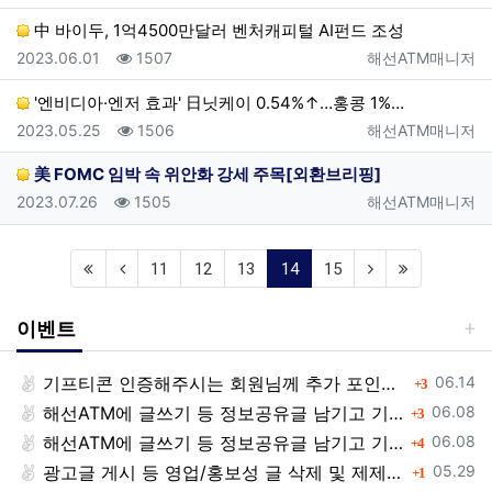
中 바이두, 1억4500만달러 벤처캐피털 AI펀드 조성
등록일
조회
등록자
2023.06.01
1507
해선ATM매니저
'엔비디아·엔저 효과' 日닛케이 0.54%↑…홍콩 1%…
등록일
조회
등록자
2023.05.25
1506
해선ATM매니저
美 FOMC 임박 속 위안화 강세 주목[외환브리핑]
등록일
조회
등록자
2023.07.26
1505
해선ATM매니저
(current)
11
12
13
14
15
이벤트
등록일
기프티콘 인증해주시는 회원님께 추가 포인트 쏩니다!!
댓글
06.14
3
등록일
해선ATM에 글쓰기 등 정보공유글 남기고 기프티콘 받자!
댓글
06.08
3
등록일
해선ATM에 글쓰기 등 정보공유글 남기고 기프티콘 받자!
댓글
06.08
4
등록일
광고글 게시 등 영업/홍보성 글 삭제 및 제제대상입니다.
댓글
05.29
1