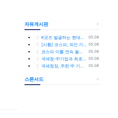
자유게시판
등록일
K굿즈 발굴하는 현대百...민간기업 최초 ‘대한민국 관광공모전’ 후원
05.08
등록일
[시황] 코스피, 외인·기관 동반 매수에 연이틀 상승…2745.05 마감
05.08
등록일
코스피 이틀 연속 올라 2,740대 회복…코스닥은 강보합(종합)
05.08
등록일
국세청-中기업과 최초 간담회…외국기업 세제혜택 등 논의
05.08
등록일
국세청장, 주한 中 기업과 간담회…“차별없는 공정과세 약속”
05.08
스폰서드
Previous
Next