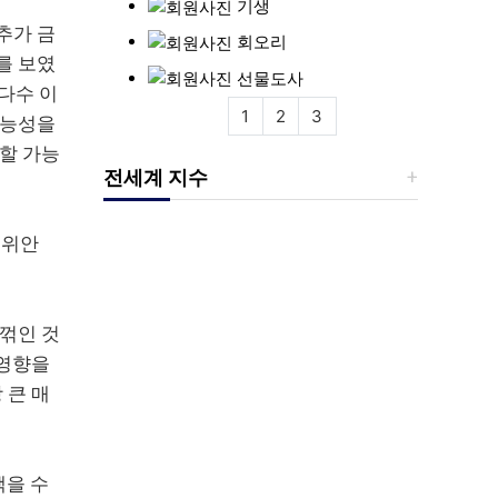
기생
추가 금
회오리
를 보였
선물도사
대다수 이
1
2
3
가능성을
상할 가능
전세계 지수
·위안
꺾인 것
 영향을
 큰 매
책을 수