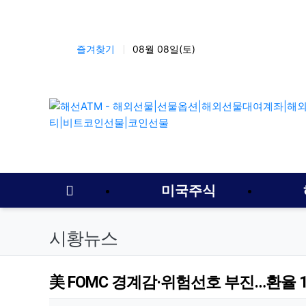
상단 네비
즐겨찾기
08월 08일(토)
메인 메뉴
홈으로
미국주식
시황뉴스
美 FOMC 경계감·위험선호 부진…환율 