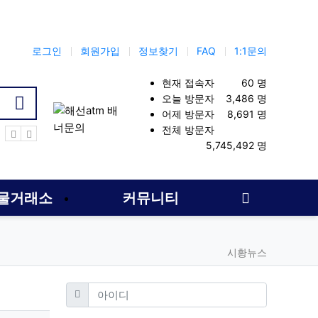
로그인
회원가입
정보찾기
FAQ
1:1문의
현재 접속자
60 명
오늘 방문자
3,486 명
어제 방문자
8,691 명
전체 방문자
여업체
해외선물
선물옵션커뮤니티
해선대여계좌
선물옵션
5,745,492 명
사이드바
물거래소
커뮤니티
시황뉴스
필수
아이디