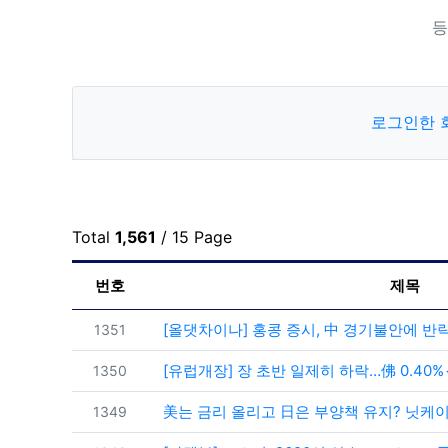
등
로그인한 
Total
1,561
/ 15 Page
번호
제목
번호
[올댓차이나] 홍콩 증시, 中 경기불안에 반락
1351
번호
[유럽개장] 장 초반 일제히 하락…佛 0.40%
1350
번호
美는 금리 올리고 日은 부양책 유지? 닛케이 
1349