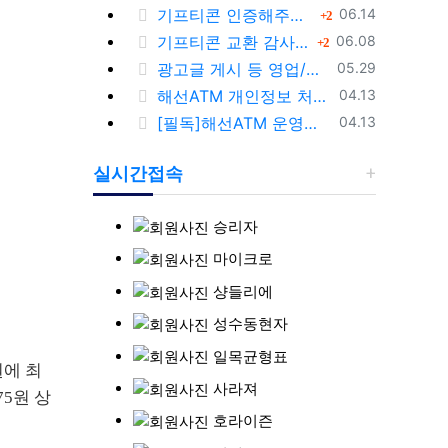
등록일
기프티콘 인증해주시는 회원님께 추가 포인트 쏩니다!!
댓글
06.14
2
등록일
기프티콘 교환 감사이벤트!!
댓글
06.08
2
등록일
광고글 게시 등 영업/홍보성 글 삭제 및 제제대상입니다.
05.29
등록일
해선ATM 개인정보 처리방침
04.13
등록일
[필독]해선ATM 운영방침 입니다.
04.13
실시간접속
승리자
마이크로
샹들리에
성수동현자
일목균형표
원에 최
사라져
75원 상
호라이즌