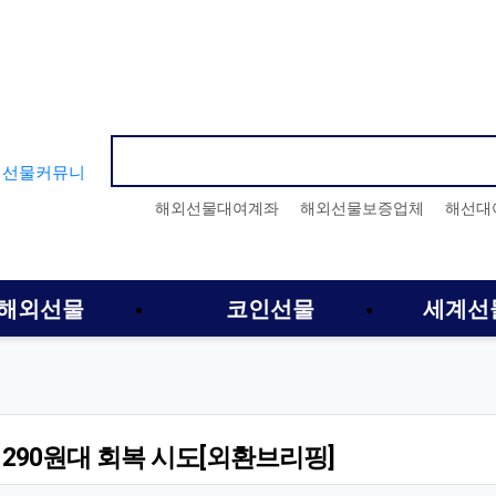
인기검색어
해외선물대여계좌
해외선물보증업체
해선대
해외선물
코인선물
세계선
1290원대 회복 시도[외환브리핑]