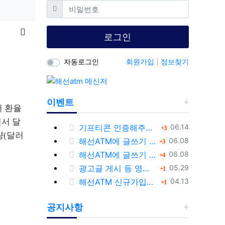
필수
비밀번호
목록
로그인
자동로그인
회원가입
정보찾기
이벤트
러 환율
면서 달
등록일
기프티콘 인증해주시는 회원님께 추가 포인트 쏩니다!!
댓글
06.14
3
량(달러
등록일
해선ATM에 글쓰기 등 정보공유글 남기고 기프티콘 받자!
댓글
06.08
3
등록일
해선ATM에 글쓰기 등 정보공유글 남기고 기프티콘 받자!
댓글
06.08
4
등록일
광고글 게시 등 영업/홍보성 글 삭제 및 제제대상입니다.
댓글
05.29
1
등록일
해선ATM 신규가입회원 대상 이벤트 안내
댓글
04.13
1
공지사항