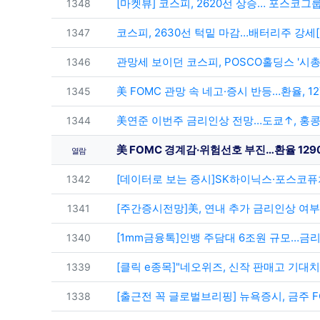
번호
[마켓뷰] 코스피, 2620선 상승… 포스코그
1348
번호
코스피, 2630선 턱밑 마감…배터리주 강세
1347
번호
관망세 보이던 코스피, POSCO홀딩스 '시총 
1346
번호
美 FOMC 관망 속 네고·증시 반등…환율, 1
1345
번호
美연준 이번주 금리인상 전망…도쿄↑, 홍콩 ↓
1344
美 FOMC 경계감·위험선호 부진…환율 129
열람
번호
[데이터로 보는 증시]SK하이닉스·포스코퓨처
1342
번호
[주간증시전망]美, 연내 추가 금리인상 여
1341
번호
[1mm금융톡]인뱅 주담대 6조원 규모…금리
1340
번호
[클릭 e종목]"네오위즈, 신작 판매고 기대
1339
번호
[출근전 꼭 글로벌브리핑] 뉴욕증시, 금주 F
1338