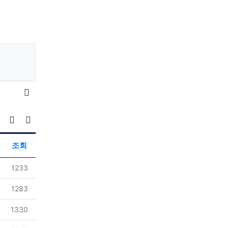
목록
날짜순 정렬
게시판 검색
조회
조회
4
1233
조회
4
1283
조회
4
1330