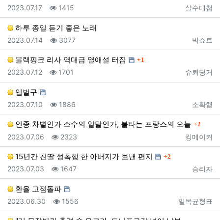
등록일
조회
등록자
2023.07.17
1415
살수대첩
하루 종일 듣기 좋은 노래
등록일
조회
등록자
2023.07.14
3077
빅쇼트
댓글
블랙핑크 리사 역대급 열애설 터짐
1
등록일
조회
등록자
2023.07.12
1701
슈뢰딩거
입벌구
등록일
조회
등록자
2023.07.10
1886
소확행
댓글
인종 차별인가 소수의 일탈인가, 불타는 프랑스의 오늘
2
등록일
조회
등록자
2023.07.06
2323
킹메이커
댓글
15년간 친딸 성폭행 한 아버지가 보낸 편지
2
등록일
조회
등록자
2023.07.03
1647
승리자
환율 고점돌파
등록일
조회
등록자
2023.06.30
1556
일목균형표