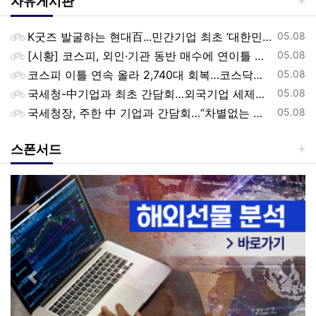
자유게시판
등록일
K굿즈 발굴하는 현대百...민간기업 최초 ‘대한민국 관광공모전’ 후원
05.08
등록일
[시황] 코스피, 외인·기관 동반 매수에 연이틀 상승…2745.05 마감
05.08
등록일
코스피 이틀 연속 올라 2,740대 회복…코스닥은 강보합(종합)
05.08
등록일
국세청-中기업과 최초 간담회…외국기업 세제혜택 등 논의
05.08
등록일
국세청장, 주한 中 기업과 간담회…“차별없는 공정과세 약속”
05.08
스폰서드
Previous
Next