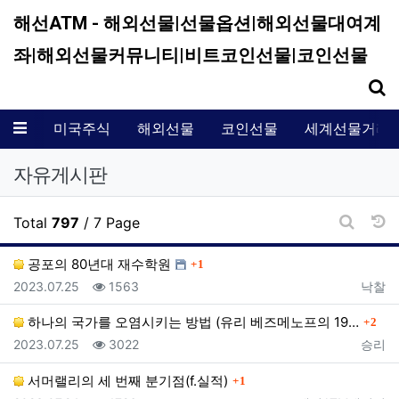
해선ATM - 해외선물|선물옵션|해외선물대여계
좌|해외선물커뮤니티|비트코인선물|코인선물
기
메뉴
미국주식
해외선물
코인선물
세계선물거래
자유게시판
날
Total
797
/ 7 Page
게시판 
댓글
공포의 80년대 재수학원
1
등록일
조회
등록자
2023.07.25
1563
낙찰
댓글
하나의 국가를 오염시키는 방법 (유리 베즈메노프의 19…
2
등록일
조회
등록자
2023.07.25
3022
승리
댓글
서머랠리의 세 번째 분기점(f.실적)
1