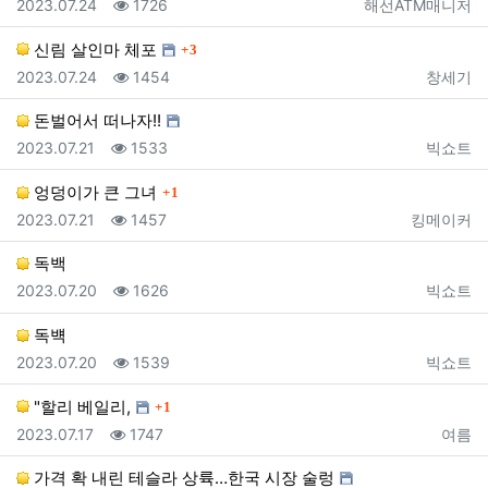
등록일
조회
등록자
2023.07.24
1726
해선ATM매니저
댓글
신림 살인마 체포
3
등록일
조회
등록자
2023.07.24
1454
창세기
돈벌어서 떠나자!!
등록일
조회
등록자
2023.07.21
1533
빅쇼트
댓글
엉덩이가 큰 그녀
1
등록일
조회
등록자
2023.07.21
1457
킹메이커
독백
등록일
조회
등록자
2023.07.20
1626
빅쇼트
독뱩
등록일
조회
등록자
2023.07.20
1539
빅쇼트
댓글
"할리 베일리,
1
등록일
조회
등록자
2023.07.17
1747
여름
가격 확 내린 테슬라 상륙…한국 시장 술렁