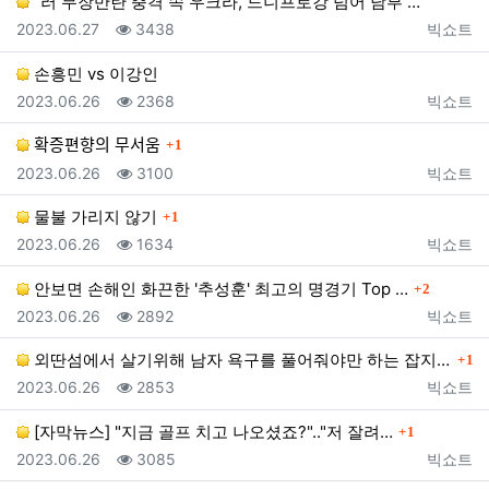
"러 무장반란 충격 속 우크라, 드니프로강 넘어 남부 …
등록일
조회
등록자
2023.06.27
3438
빅쇼트
손흥민 vs 이강인
등록일
조회
등록자
2023.06.26
2368
빅쇼트
댓글
확증편향의 무서움
1
등록일
조회
등록자
2023.06.26
3100
빅쇼트
댓글
물불 가리지 않기
1
등록일
조회
등록자
2023.06.26
1634
빅쇼트
댓글
안보면 손해인 화끈한 '추성훈' 최고의 명경기 Top …
2
등록일
조회
등록자
2023.06.26
2892
빅쇼트
댓글
외딴섬에서 살기위해 남자 욕구를 풀어줘야만 하는 잡지모…
1
등록일
조회
등록자
2023.06.26
2853
빅쇼트
댓글
[자막뉴스] "지금 골프 치고 나오셨죠?".."저 잘려…
1
등록일
조회
등록자
2023.06.26
3085
빅쇼트