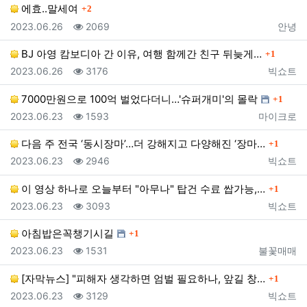
댓글
에효..말세여
2
등록일
조회
등록자
2023.06.26
2069
안녕
댓글
BJ 아영 캄보디아 간 이유, 여행 함께간 친구 뒤늦게…
1
등록일
조회
등록자
2023.06.26
3176
빅쇼트
댓글
7000만원으로 100억 벌었다더니…'슈퍼개미'의 몰락
1
등록일
조회
등록자
2023.06.23
1593
마이크로
댓글
다음 주 전국 ‘동시장마’…더 강해지고 다양해진 ‘장마…
1
등록일
조회
등록자
2023.06.23
2946
빅쇼트
댓글
이 영상 하나로 오늘부터 "아무나" 탑건 수료 쌉가능,…
1
등록일
조회
등록자
2023.06.23
3093
빅쇼트
댓글
아침밥은꼭챙기시길
1
등록일
조회
등록자
2023.06.23
1531
불꽃매매
댓글
[자막뉴스] "피해자 생각하면 엄벌 필요하나, 앞길 창…
1
등록일
조회
등록자
2023.06.23
3129
빅쇼트