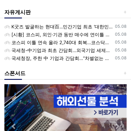
자유게시판
등록일
K굿즈 발굴하는 현대百...민간기업 최초 ‘대한민국 관광공모전’ 후원
05.08
등록일
[시황] 코스피, 외인·기관 동반 매수에 연이틀 상승…2745.05 마감
05.08
등록일
코스피 이틀 연속 올라 2,740대 회복…코스닥은 강보합(종합)
05.08
등록일
국세청-中기업과 최초 간담회…외국기업 세제혜택 등 논의
05.08
등록일
국세청장, 주한 中 기업과 간담회…“차별없는 공정과세 약속”
05.08
스폰서드
Previous
Next