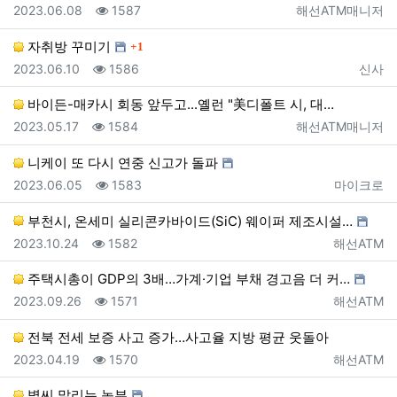
등록일
조회
등록자
2023.06.08
1587
해선ATM매니저
댓글
자취방 꾸미기
1
등록일
조회
등록자
2023.06.10
1586
신사
바이든-매카시 회동 앞두고...옐런 "美디폴트 시, 대…
등록일
조회
등록자
2023.05.17
1584
해선ATM매니저
니케이 또 다시 연중 신고가 돌파
등록일
조회
등록자
2023.06.05
1583
마이크로
부천시, 온세미 실리콘카바이드(SiC) 웨이퍼 제조시설…
등록일
조회
등록자
2023.10.24
1582
해선ATM
주택시총이 GDP의 3배…가계·기업 부채 경고음 더 커…
등록일
조회
등록자
2023.09.26
1571
해선ATM
전북 전세 보증 사고 증가…사고율 지방 평균 웃돌아
등록일
조회
등록자
2023.04.19
1570
해선ATM
볍씨 말리는 농부