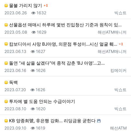
댓글
물불 가리지 않기
1
등록일
조회
등록자
2023.06.26
1632
빅쇼트
선물옵션 매매시 하루에 몇번 진입청산 기준과 원칙이 있…
등록일
조회
등록자
2023.05.08
1629
해선ATM매니저
댓글
캄보디아서 사망 BJ아영, 의문점 투성이…시신 얼굴 훼…
1
등록일
조회
등록자
2023.06.13
1627
해선ATM매니저
돌연 "새 삶을 살겠다"며 종적 감춘 'BJ 아영'…고…
등록일
조회
등록자
2023.06.16
1626
킹메이커
독백
등록일
조회
등록자
2023.07.20
1626
빅쇼트
투자에 별 도움 안되는 수급이야기
등록일
조회
등록자
2023.08.10
1620
빅쇼트
KB 양종희號, 非은행 강화… 리딩금융 굳힌다
등록일
조회
등록자
2023.09.10
1619
해선ATM