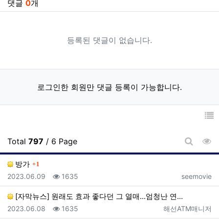
댓글
0
개
등록된 댓글이 없습니다.
로그인한 회원만 댓글 등록이 가능합니다.
조
Total
797
/ 6 Page
게시판 
댓글
방가
1
등록일
조회
등록자
2023.06.09
1635
seemovie
[자막뉴스] 원래도 효과 좋다던 그 열매...엄청난 연…
등록일
조회
등록자
2023.06.08
1635
해선ATM매니저