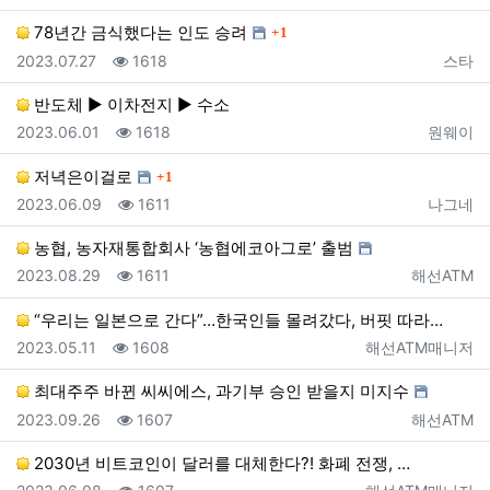
댓글
78년간 금식했다는 인도 승려
1
등록일
조회
등록자
2023.07.27
1618
스타
반도체 ▶ 이차전지 ▶ 수소
등록일
조회
등록자
2023.06.01
1618
원웨이
댓글
저녁은이걸로
1
등록일
조회
등록자
2023.06.09
1611
나그네
농협, 농자재통합회사 ‘농협에코아그로’ 출범
등록일
조회
등록자
2023.08.29
1611
해선ATM
“우리는 일본으로 간다”…한국인들 몰려갔다, 버핏 따라…
등록일
조회
등록자
2023.05.11
1608
해선ATM매니저
최대주주 바뀐 씨씨에스, 과기부 승인 받을지 미지수
등록일
조회
등록자
2023.09.26
1607
해선ATM
2030년 비트코인이 달러를 대체한다?! 화폐 전쟁, …
등록일
조회
등록자