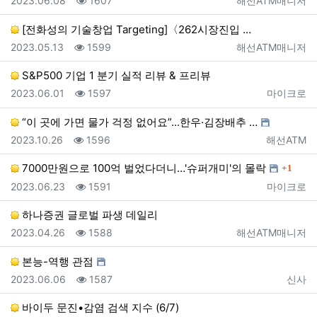
2023.06.08
1607
해선ATM매니저
[전화성의 기술창업 Targeting]〈262시장진입 …
등록일
조회
등록자
2023.05.13
1599
해선ATM매니저
S&P500 기업 1 분기 실적 리뷰 & 프리뷰
등록일
조회
등록자
2023.06.01
1597
마이크로
“이 곳에 가면 물가 걱정 없어요”...한우·김장배추 …
등록일
조회
등록자
2023.10.26
1596
해선ATM
댓글
7000만원으로 100억 벌었다더니…'슈퍼개미'의 몰락
1
등록일
조회
등록자
2023.06.23
1591
마이크로
하나증권 글로벌 파생 데일리
등록일
조회
등록자
2023.04.26
1588
해선ATM매니저
본능-역행 관점
등록일
조회
등록자
2023.06.06
1587
신사
바이두 문진•감염 검색 지수 (6/7)