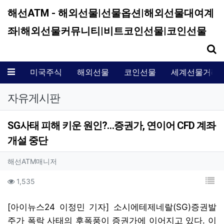
해선ATM - 해외선물|선물옵션|해외선물대여계
좌|해외선물커뮤니티|비트코인선물|코인선물
기
메뉴
미국주식
해외선물
코인선물
세계선물거래
자유게시판
SG사태 피해 키운 원인?…증권가, 연이어 CFD 계좌
개설 중단
작성자 정보
작성
해선ATM매니저
컨텐츠 정보
목
조회
1,535
본문
[아이뉴스24 이정민 기자] 소시에테제네랄(SG)증권발
주가 폭락 사태의 후폭풍이 증권가에 이어지고 있다. 이