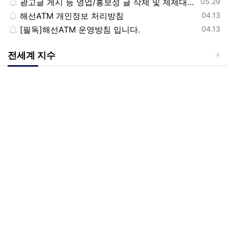
등록일
광고글 게시 등 영업/홍보성 글 삭제 및 제제대상입니다.
05.29
등록일
해선ATM 개인정보 처리방침
04.13
등록일
[필독]해선ATM 운영방침 입니다.
04.13
전세계 지수