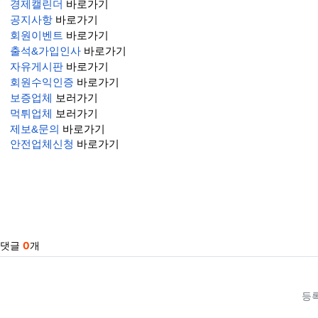
경제캘린더
바로가기
공지사항
바로가기
회원이벤트
바로가기
출석&가입인사
바로가기
자유게시판
바로가기
회원수익인증
바로가기
보증업체
보러가기
먹튀업체
보러가기
제보&문의
바로가기
안전업체신청
바로가기
관련자료
댓글
0
개
등