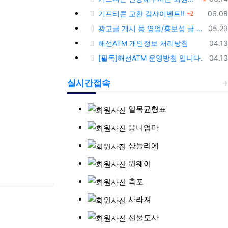
댓글
등록
기프티콘 교환 감사이벤트!!
06.08
2
등록
광고글 게시 등 영업/홍보성 글 삭제 및 제제대상입니다.
05.29
등록
해선ATM 개인정보 처리방침
04.13
등록
[필독]해선ATM 운영방침 입니다.
04.13
실시간접속
일목균형표
응니엄마
샹들리에
원웨이
축포
사라져
선물도사