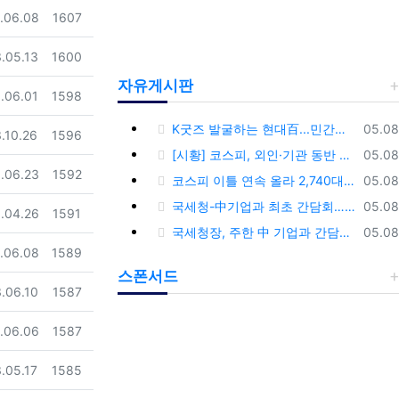
일
조회
.06.08
1607
일
조회
.05.13
1600
자유게시판
일
조회
.06.01
1598
등록
K굿즈 발굴하는 현대百...민간기업 최초 ‘대한민국 관광공모전’ 후원
05.08
일
조회
.10.26
1596
등록
[시황] 코스피, 외인·기관 동반 매수에 연이틀 상승…2745.05 마감
05.08
일
조회
.06.23
1592
등록
코스피 이틀 연속 올라 2,740대 회복…코스닥은 강보합(종합)
05.08
등록
국세청-中기업과 최초 간담회…외국기업 세제혜택 등 논의
05.08
일
조회
.04.26
1591
등록
국세청장, 주한 中 기업과 간담회…“차별없는 공정과세 약속”
05.08
일
조회
.06.08
1589
스폰서드
일
조회
.06.10
1587
일
조회
.06.06
1587
일
조회
.05.17
1585