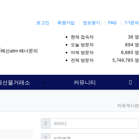
로그인
회원가입
정보찾기
FAQ
1:1문의
현재 접속자
36 명
오늘 방문자
894 명
어제 방문자
6,885 명
이트
선물옵션
대여업체
해외선물대여업체
코인선물
해선커뮤
전체 방문자
5,749,785 명
사
계선물거래소
커뮤니티
자유게시판
필수
아이디
필수
비밀번호