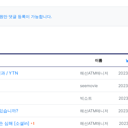
원만 댓글 등록이 가능합니다.
이름
 / YTN
등록자
등록
해선ATM매니저
2023
등록자
등록
seemovie
2023
등록자
등록
빅쇼트
2023
 있습니까?
등록자
등록
해선ATM매니저
2023
댓글
심해 [소셜in]
등록자
등록
해선ATM매니저
2023
1