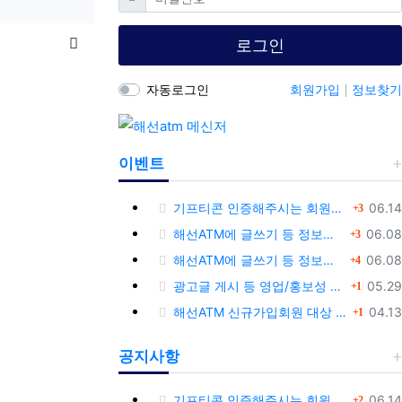
목록
로그인
자동로그인
회원가입
정보찾기
이벤트
댓글
등록
기프티콘 인증해주시는 회원님께 추가 포인트 쏩니다!!
06.14
3
댓글
등록
해선ATM에 글쓰기 등 정보공유글 남기고 기프티콘 받자!
06.08
3
댓글
등록
해선ATM에 글쓰기 등 정보공유글 남기고 기프티콘 받자!
06.08
4
댓글
등록
광고글 게시 등 영업/홍보성 글 삭제 및 제제대상입니다.
05.29
1
댓글
등록
해선ATM 신규가입회원 대상 이벤트 안내
04.13
1
공지사항
댓글
등록
기프티콘 인증해주시는 회원님께 추가 포인트 쏩니다!!
06.14
2