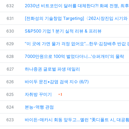
번호
2030년 비트코인이 달러를 대체한다?! 화폐 전쟁, 최후의 승자
632
번호
[전화성의 기술창업 Targeting]〈262시장진입 시기
631
번호
S&P500 기업 1 분기 실적 리뷰 & 프리뷰
630
번호
“이 곳에 가면 물가 걱정 없어요”...한우·김장배추 반값
629
번호
7000만원으로 100억 벌었다더니…'슈퍼개미'의 몰락
628
번호
하나증권 글로벌 파생 데일리
627
번호
바이두 문진•감염 검색 지수 (6/7)
626
댓글
번호
자취방 꾸미기
625
1
번호
본능-역행 관점
624
번호
바이든-매카시 회동 앞두고...옐런 "美디폴트 시, 대공황
623