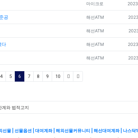
등록자
등록
마이크로
2023
 준공
등록자
등록
해선ATM
2023
등록자
등록
해선ATM
2023
졌다
등록자
등록
해선ATM
2023
등록자
등록
해선ATM
2023
(current)
4
5
6
7
8
9
10
한계와 법적고지
외선물 | 선물옵션 | 대여계좌 | 해외선물커뮤니티 | 해선대여계좌 | 나스닥1