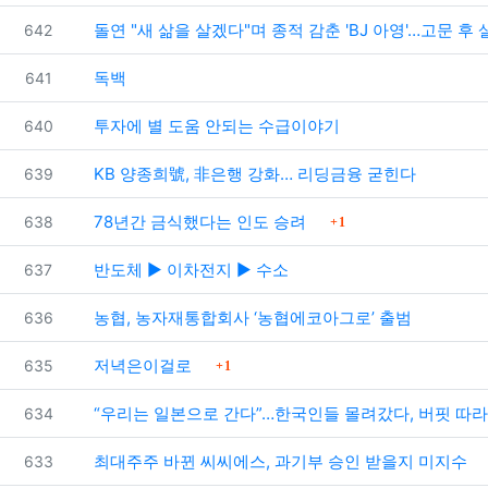
번호
돌연 "새 삶을 살겠다"며 종적 감춘 'BJ 아영'…고문 후 
642
번호
독백
641
번호
투자에 별 도움 안되는 수급이야기
640
번호
KB 양종희號, 非은행 강화… 리딩금융 굳힌다
639
댓글
번호
78년간 금식했다는 인도 승려
638
1
번호
반도체 ▶ 이차전지 ▶ 수소
637
번호
농협, 농자재통합회사 ‘농협에코아그로’ 출범
636
댓글
번호
저녁은이걸로
635
1
번호
“우리는 일본으로 간다”…한국인들 몰려갔다, 버핏 따
634
번호
최대주주 바뀐 씨씨에스, 과기부 승인 받을지 미지수
633