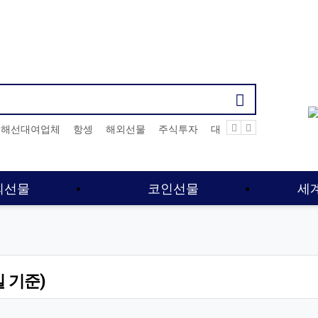
기검색어
해선대여업체
항셍
해외선물
주식투자
대여계좌
해외선물사
외선물
코인선물
세
 기준)