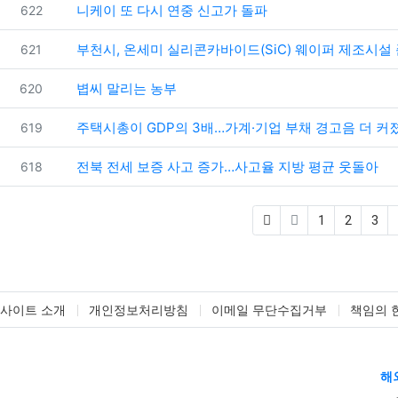
번호
니케이 또 다시 연중 신고가 돌파
622
번호
부천시, 온세미 실리콘카바이드(SiC) 웨이퍼 제조시설
621
번호
볍씨 말리는 농부
620
번호
주택시총이 GDP의 3배…가계·기업 부채 경고음 더 커
619
번호
전북 전세 보증 사고 증가…사고율 지방 평균 웃돌아
618
1
2
3
사이트 소개
개인정보처리방침
이메일 무단수집거부
책임의 
해