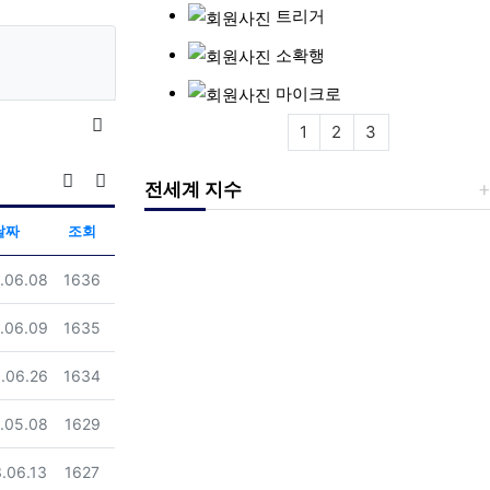
트리거
소확행
마이크로
목록
1
2
3
조회순 정렬
전세계 지수
게시판 검색
날짜
조회
일
조회
.06.08
1636
일
조회
.06.09
1635
일
조회
.06.26
1634
일
조회
.05.08
1629
일
조회
.06.13
1627