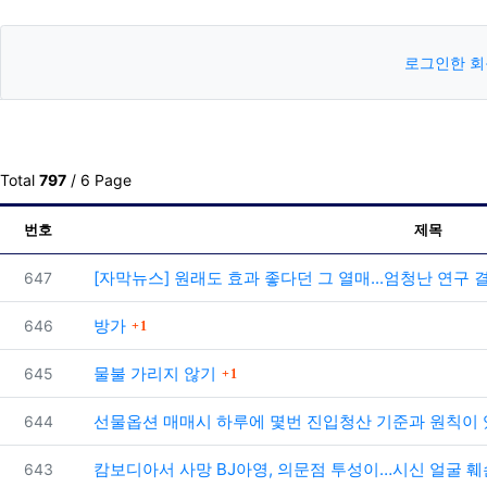
로그인한 회
Total
797
/ 6 Page
번호
제목
번호
[자막뉴스] 원래도 효과 좋다던 그 열매...엄청난 연구 결과
647
댓글
번호
방가
646
1
댓글
번호
물불 가리지 않기
645
1
번호
선물옵션 매매시 하루에 몇번 진입청산 기준과 원칙이
644
번호
캄보디아서 사망 BJ아영, 의문점 투성이…시신 얼굴 훼손 
643