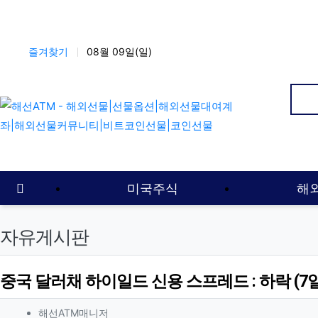
상단 네비
즐겨찾기
08월 09일(일)
인
메인 메뉴
홈으로
미국주식
해
자유게시판
중국 달러채 하이일드 신용 스프레드 : 하락 (7일
작성자 정보
작성
해선ATM매니저