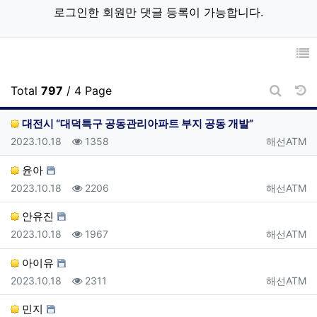
로그인한 회원만 댓글 등록이 가능합니다.
날
Total
797
/ 4 Page
게시판 
대전시 “대덕특구 공동관리아파트 부지 공동 개발”
등록일
조회
등록자
2023.10.18
1358
해선ATM
윤아
등록일
조회
등록자
2023.10.18
2206
해선ATM
안유진
등록일
조회
등록자
2023.10.18
1967
해선ATM
아이유
등록일
조회
등록자
2023.10.18
2311
해선ATM
민지