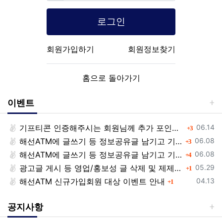
로그인
회원가입하기
회원정보찾기
홈으로 돌아가기
이벤트
등록일
기프티콘 인증해주시는 회원님께 추가 포인트 쏩니다!!
댓글
06.14
3
등록일
해선ATM에 글쓰기 등 정보공유글 남기고 기프티콘 받자!
댓글
06.08
3
등록일
해선ATM에 글쓰기 등 정보공유글 남기고 기프티콘 받자!
댓글
06.08
4
등록일
광고글 게시 등 영업/홍보성 글 삭제 및 제제대상입니다.
댓글
05.29
1
등록일
해선ATM 신규가입회원 대상 이벤트 안내
댓글
04.13
1
공지사항