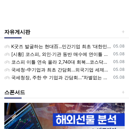
자유게시판
등록일
K굿즈 발굴하는 현대百...민간기업 최초 ‘대한민국 관광공모전’ 후원
05.08
등록일
[시황] 코스피, 외인·기관 동반 매수에 연이틀 상승…2745.05 마감
05.08
등록일
코스피 이틀 연속 올라 2,740대 회복…코스닥은 강보합(종합)
05.08
등록일
국세청-中기업과 최초 간담회…외국기업 세제혜택 등 논의
05.08
등록일
국세청장, 주한 中 기업과 간담회…“차별없는 공정과세 약속”
05.08
스폰서드