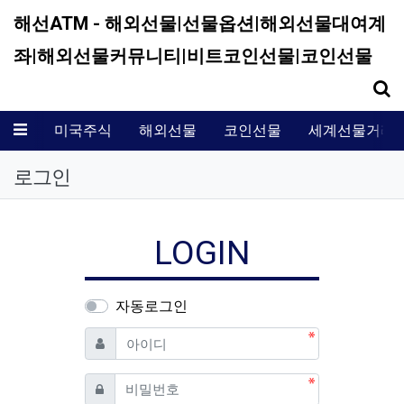
해선ATM - 해외선물|선물옵션|해외선물대여계
좌|해외선물커뮤니티|비트코인선물|코인선물
기
메뉴
미국주식
해외선물
코인선물
세계선물거래
로그인
LOGIN
자동로그인
필수
아이디
필수
비밀번호