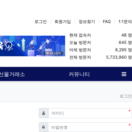
로그인
회원가입
정보찾기
FAQ
1:1문의
현재 접속자
48 명
오늘 방문자
645 명
어제 방문자
8,295 명
물먹튀업체
코인선물
해외선물커뮤니티
선물옵션커뮤니티
해선
전체 방문자
5,733,960 명
사
선물거래소
커뮤니티
로그인
필수
아이디
필수
비밀번호