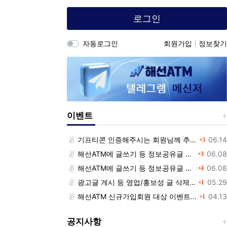
로그인
자동로그인
회원가입
정보찾기
이벤트
댓글
등록
기프티콘 인증해주시는 회원님께 추가 포인트 쏩니다!!
06.14
3
댓글
등록
해선ATM에 글쓰기 등 정보공유글 남기고 기프티콘 받자!
06.08
3
댓글
등록
해선ATM에 글쓰기 등 정보공유글 남기고 기프티콘 받자!
06.08
4
댓글
등록
광고글 게시 등 영업/홍보성 글 삭제 및 제제대상입니다.
05.29
1
댓글
등록
해선ATM 신규가입회원 대상 이벤트 안내
04.13
1
공지사항