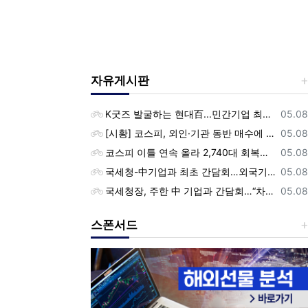
자유게시판
등록
K굿즈 발굴하는 현대百...민간기업 최초 ‘대한민국 관광공모전’ 후원
05.08
등록
[시황] 코스피, 외인·기관 동반 매수에 연이틀 상승…2745.05 마감
05.08
등록
코스피 이틀 연속 올라 2,740대 회복…코스닥은 강보합(종합)
05.08
등록
국세청-中기업과 최초 간담회…외국기업 세제혜택 등 논의
05.08
등록
국세청장, 주한 中 기업과 간담회…“차별없는 공정과세 약속”
05.08
스폰서드