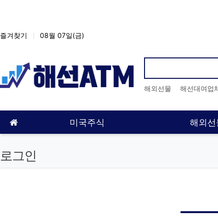
상단 네비
즐겨찾기
08월 07일(금)
인기검색어
해외선물
해선대여업
메인 메뉴
홈으로
미국주식
해외선
로그인