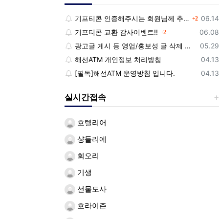
댓글
등록
기프티콘 인증해주시는 회원님께 추가 포인트 쏩니다!!
06.14
2
댓글
등록
기프티콘 교환 감사이벤트!!
06.08
2
등록
광고글 게시 등 영업/홍보성 글 삭제 및 제제대상입니다.
05.29
등록
해선ATM 개인정보 처리방침
04.13
등록
[필독]해선ATM 운영방침 입니다.
04.13
실시간접속
호텔리어
샹들리에
회오리
기생
선물도사
호라이즌