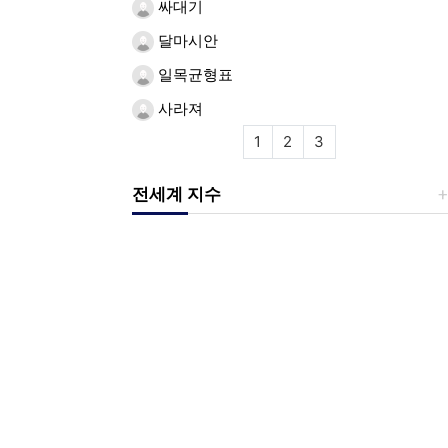
싸대기
달마시안
일목균형표
사라져
1
2
3
전세계 지수