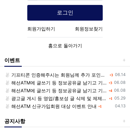
로그인
회원가입하기
회원정보찾기
홈으로 돌아가기
이벤트
등록일
기프티콘 인증해주시는 회원님께 추가 포인트 쏩니다!!
댓글
06.14
3
등록일
해선ATM에 글쓰기 등 정보공유글 남기고 기프티콘 받자!
댓글
06.08
3
등록일
해선ATM에 글쓰기 등 정보공유글 남기고 기프티콘 받자!
댓글
06.08
4
등록일
광고글 게시 등 영업/홍보성 글 삭제 및 제제대상입니다.
댓글
05.29
1
등록일
해선ATM 신규가입회원 대상 이벤트 안내
댓글
04.13
1
공지사항