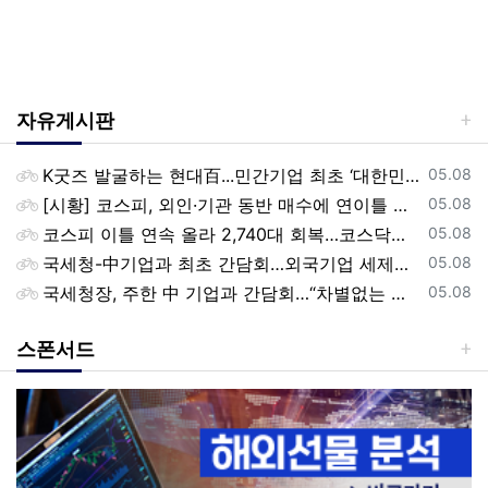
자유게시판
등록일
K굿즈 발굴하는 현대百...민간기업 최초 ‘대한민국 관광공모전’ 후원
05.08
등록일
[시황] 코스피, 외인·기관 동반 매수에 연이틀 상승…2745.05 마감
05.08
등록일
코스피 이틀 연속 올라 2,740대 회복…코스닥은 강보합(종합)
05.08
등록일
국세청-中기업과 최초 간담회…외국기업 세제혜택 등 논의
05.08
등록일
국세청장, 주한 中 기업과 간담회…“차별없는 공정과세 약속”
05.08
스폰서드