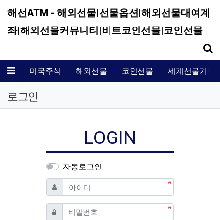
해선ATM - 해외선물|선물옵션|해외선물대여계
좌|해외선물커뮤니티|비트코인선물|코인선물
기
메뉴
미국주식
해외선물
코인선물
세계선물거래
로그인
LOGIN
자동로그인
필수
아이디
필수
비밀번호