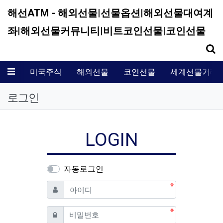
해선ATM - 해외선물|선물옵션|해외선물대여계
좌|해외선물커뮤니티|비트코인선물|코인선물
기
메뉴
미국주식
해외선물
코인선물
세계선물거래
로그인
LOGIN
자동로그인
필수
아이디
필수
비밀번호