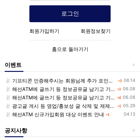
로그인
회원가입하기
회원정보찾기
홈으로 돌아가기
이벤트
등록일
기프티콘 인증해주시는 회원님께 추가 포인트 쏩니다!!
댓글
06.14
3
등록일
해선ATM에 글쓰기 등 정보공유글 남기고 기프티콘 받자!
댓글
06.08
3
등록일
해선ATM에 글쓰기 등 정보공유글 남기고 기프티콘 받자!
댓글
06.08
4
등록일
광고글 게시 등 영업/홍보성 글 삭제 및 제제대상입니다.
댓글
05.29
1
등록일
해선ATM 신규가입회원 대상 이벤트 안내
댓글
04.13
1
공지사항