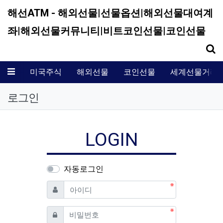
해선ATM - 해외선물|선물옵션|해외선물대여계
좌|해외선물커뮤니티|비트코인선물|코인선물
기
메뉴
미국주식
해외선물
코인선물
세계선물거래
로그인
LOGIN
자동로그인
필수
아이디
필수
비밀번호