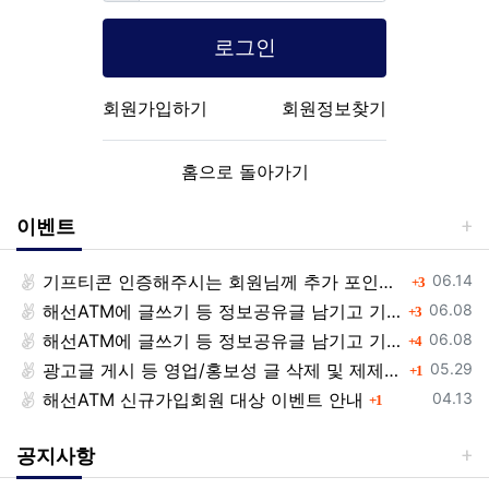
로그인
회원가입하기
회원정보찾기
홈으로 돌아가기
이벤트
등록일
기프티콘 인증해주시는 회원님께 추가 포인트 쏩니다!!
댓글
06.14
3
등록일
해선ATM에 글쓰기 등 정보공유글 남기고 기프티콘 받자!
댓글
06.08
3
등록일
해선ATM에 글쓰기 등 정보공유글 남기고 기프티콘 받자!
댓글
06.08
4
등록일
광고글 게시 등 영업/홍보성 글 삭제 및 제제대상입니다.
댓글
05.29
1
등록일
해선ATM 신규가입회원 대상 이벤트 안내
댓글
04.13
1
공지사항