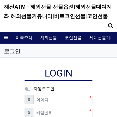
해선ATM - 해외선물|선물옵션|해외선물대여계
좌|해외선물커뮤니티|비트코인선물|코인선물
기
메뉴
미국주식
해외선물
코인선물
세계선물거래
로그인
LOGIN
자동로그인
필수
아이디
필수
비밀번호