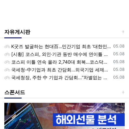
자유게시판
등록일
K굿즈 발굴하는 현대百...민간기업 최초 ‘대한민국 관광공모전’ 후원
05.08
등록일
[시황] 코스피, 외인·기관 동반 매수에 연이틀 상승…2745.05 마감
05.08
등록일
코스피 이틀 연속 올라 2,740대 회복…코스닥은 강보합(종합)
05.08
등록일
국세청-中기업과 최초 간담회…외국기업 세제혜택 등 논의
05.08
등록일
국세청장, 주한 中 기업과 간담회…“차별없는 공정과세 약속”
05.08
스폰서드