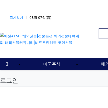
상단 네비
즐겨찾기
08월 07일(금)
인
메인 메뉴
홈으로
미국주식
해
로그인