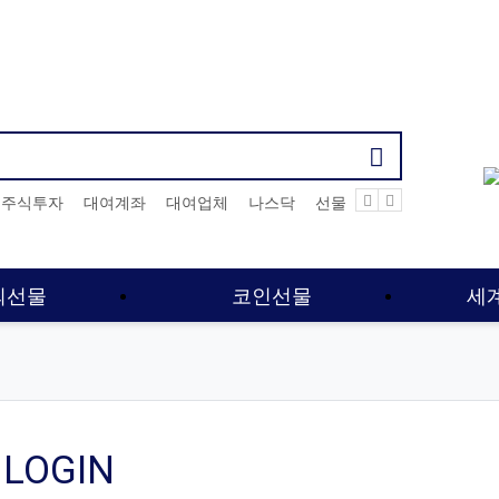
기검색어
주식투자
대여계좌
대여업체
나스닥
선물옵션커뮤니티
해선
외선물
코인선물
세
LOGIN