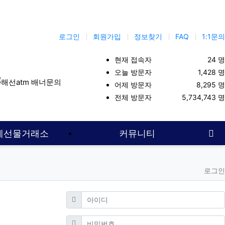
로그인
회원가입
정보찾기
FAQ
1:1문의
현재 접속자
24 명
오늘 방문자
1,428 명
어제 방문자
8,295 명
대여계좌
해외선물커뮤니티
해선사이트
해외선물보증업체
해선
전체 방문자
5,734,743 명
사
계선물거래소
커뮤니티
로그인
필수
아이디
필수
비밀번호