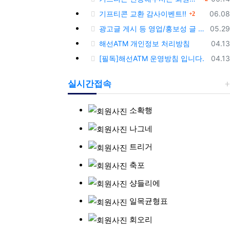
댓글
등록
기프티콘 교환 감사이벤트!!
06.08
2
등록
광고글 게시 등 영업/홍보성 글 삭제 및 제제대상입니다.
05.29
등록
해선ATM 개인정보 처리방침
04.13
등록
[필독]해선ATM 운영방침 입니다.
04.13
실시간접속
소확행
나그네
트리거
축포
샹들리에
일목균형표
회오리