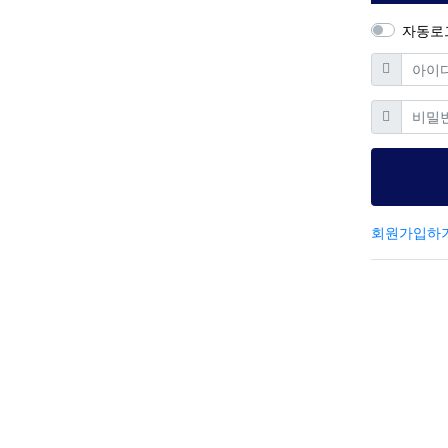
자동로
필수
아이디
필
비밀번호
회원가입하