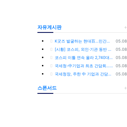
자유게시판
등록
K굿즈 발굴하는 현대百...민간기업 최초 ‘대한민국 관광공모전’ 후원
05.08
등록
[시황] 코스피, 외인·기관 동반 매수에 연이틀 상승…2745.05 마감
05.08
등록
코스피 이틀 연속 올라 2,740대 회복…코스닥은 강보합(종합)
05.08
등록
국세청-中기업과 최초 간담회…외국기업 세제혜택 등 논의
05.08
등록
국세청장, 주한 中 기업과 간담회…“차별없는 공정과세 약속”
05.08
스폰서드