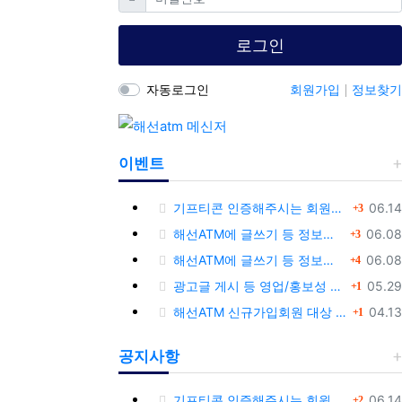
로그인
자동로그인
회원가입
정보찾기
이벤트
댓글
등록
기프티콘 인증해주시는 회원님께 추가 포인트 쏩니다!!
06.14
3
댓글
등록
해선ATM에 글쓰기 등 정보공유글 남기고 기프티콘 받자!
06.08
3
댓글
등록
해선ATM에 글쓰기 등 정보공유글 남기고 기프티콘 받자!
06.08
4
댓글
등록
광고글 게시 등 영업/홍보성 글 삭제 및 제제대상입니다.
05.29
1
댓글
등록
해선ATM 신규가입회원 대상 이벤트 안내
04.13
1
공지사항
댓글
등록
기프티콘 인증해주시는 회원님께 추가 포인트 쏩니다!!
06.14
2