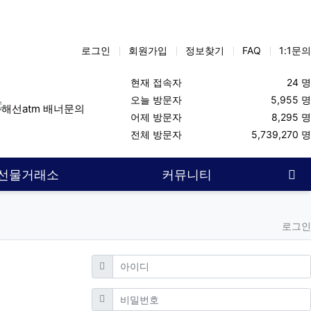
로그인
회원가입
정보찾기
FAQ
1:1문의
현재 접속자
24 명
오늘 방문자
5,955 명
어제 방문자
8,295 명
주식투자
해선대여업체
항셍
선물투자
나스닥
해외선물커뮤
전체 방문자
5,739,270 명
사
선물거래소
커뮤니티
로그인
필수
아이디
필수
비밀번호