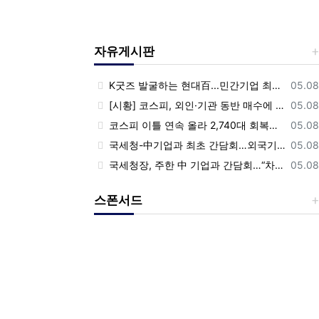
자유게시판
등록
K굿즈 발굴하는 현대百...민간기업 최초 ‘대한민국 관광공모전’ 후원
05.08
등록
[시황] 코스피, 외인·기관 동반 매수에 연이틀 상승…2745.05 마감
05.08
등록
코스피 이틀 연속 올라 2,740대 회복…코스닥은 강보합(종합)
05.08
등록
국세청-中기업과 최초 간담회…외국기업 세제혜택 등 논의
05.08
등록
국세청장, 주한 中 기업과 간담회…“차별없는 공정과세 약속”
05.08
스폰서드
Previous
Nex