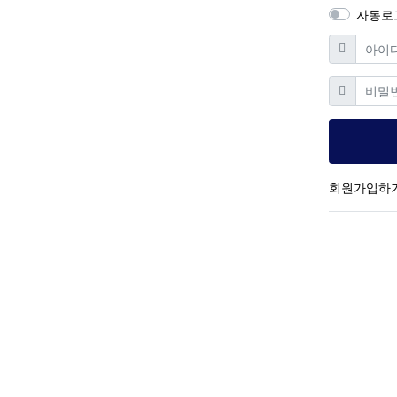
자동로
필수
아이디
필
비밀번호
회원가입하