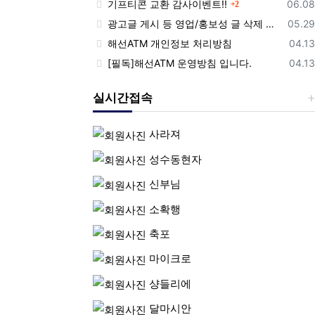
댓글
등록
기프티콘 교환 감사이벤트!!
06.08
2
등록
광고글 게시 등 영업/홍보성 글 삭제 및 제제대상입니다.
05.29
등록
해선ATM 개인정보 처리방침
04.13
등록
[필독]해선ATM 운영방침 입니다.
04.13
실시간접속
사라져
성수동현자
신부님
소확행
축포
마이크로
샹들리에
달마시안