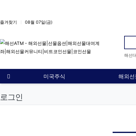
상단 네비
즐겨찾기
08월 07일(금)
인
해선
메인 메뉴
홈으로
미국주식
해외선
로그인