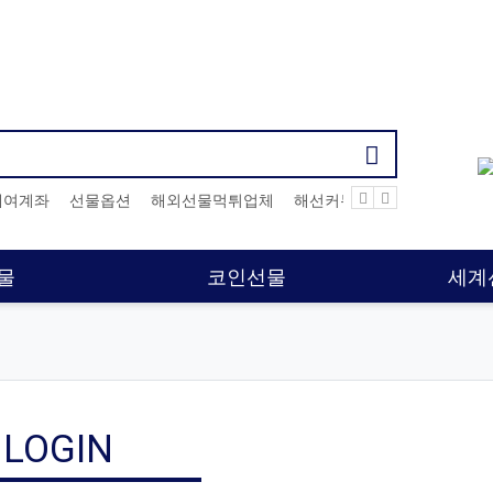
기검색어
대여계좌
선물옵션
해외선물먹튀업체
해선커뮤니티
대여계좌
물
코인선물
세계
LOGIN