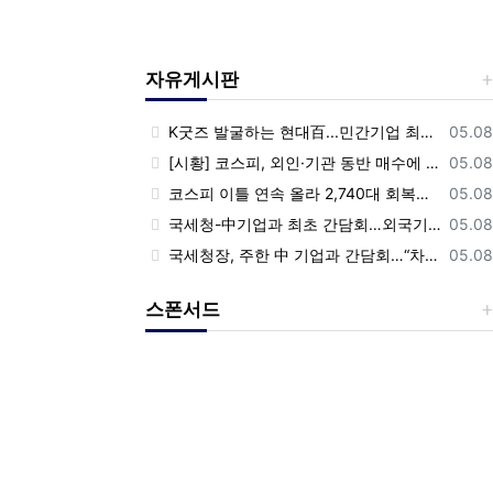
자유게시판
등록
K굿즈 발굴하는 현대百...민간기업 최초 ‘대한민국 관광공모전’ 후원
05.08
등록
[시황] 코스피, 외인·기관 동반 매수에 연이틀 상승…2745.05 마감
05.08
등록
코스피 이틀 연속 올라 2,740대 회복…코스닥은 강보합(종합)
05.08
등록
국세청-中기업과 최초 간담회…외국기업 세제혜택 등 논의
05.08
등록
국세청장, 주한 中 기업과 간담회…“차별없는 공정과세 약속”
05.08
스폰서드
Previous
Nex