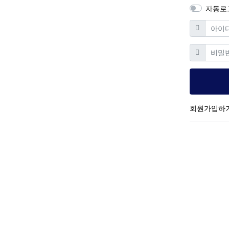
자동로
필수
아이디
필
비밀번호
회원가입하