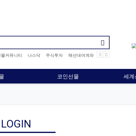
기검색어
선물커뮤니티
나스닥
주식투자
해선대여계좌
해선커뮤니티
해
물
코인선물
세계
LOGIN