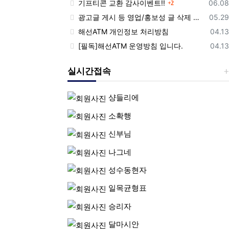
댓글
등록
기프티콘 교환 감사이벤트!!
06.08
2
등록
광고글 게시 등 영업/홍보성 글 삭제 및 제제대상입니다.
05.29
등록
해선ATM 개인정보 처리방침
04.13
등록
[필독]해선ATM 운영방침 입니다.
04.13
실시간접속
샹들리에
소확행
신부님
나그네
성수동현자
일목균형표
승리자
달마시안