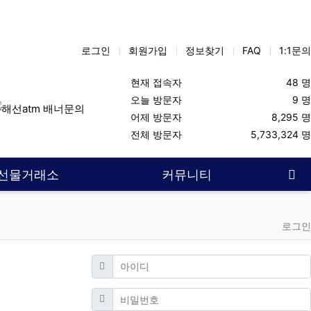
로그인
회원가입
정보찾기
FAQ
1:1문의
현재 접속자
48 명
오늘 방문자
9 명
어제 방문자
8,295 명
선대여업체
대여계좌
해외선물대여계좌
항셍
해선대여업체
전체 방문자
5,733,324 명
사
선물거래소
커뮤니티
로그인
필수
아이디
필수
비밀번호