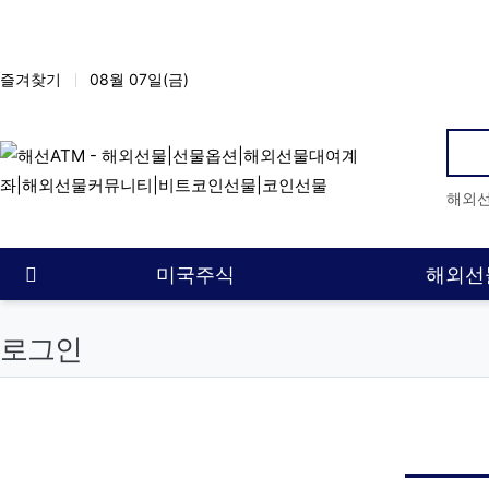
상단 네비
즐겨찾기
08월 07일(금)
인
해외
메인 메뉴
홈으로
미국주식
해외선
로그인