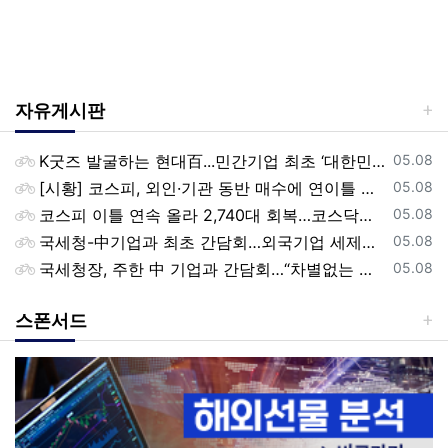
자유게시판
등록일
K굿즈 발굴하는 현대百...민간기업 최초 ‘대한민국 관광공모전’ 후원
05.08
등록일
[시황] 코스피, 외인·기관 동반 매수에 연이틀 상승…2745.05 마감
05.08
등록일
코스피 이틀 연속 올라 2,740대 회복…코스닥은 강보합(종합)
05.08
등록일
국세청-中기업과 최초 간담회…외국기업 세제혜택 등 논의
05.08
등록일
국세청장, 주한 中 기업과 간담회…“차별없는 공정과세 약속”
05.08
스폰서드