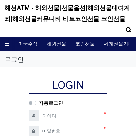
해선ATM - 해외선물|선물옵션|해외선물대여계
좌|해외선물커뮤니티|비트코인선물|코인선물
기
메뉴
미국주식
해외선물
코인선물
세계선물거래
로그인
LOGIN
자동로그인
필수
아이디
필수
비밀번호