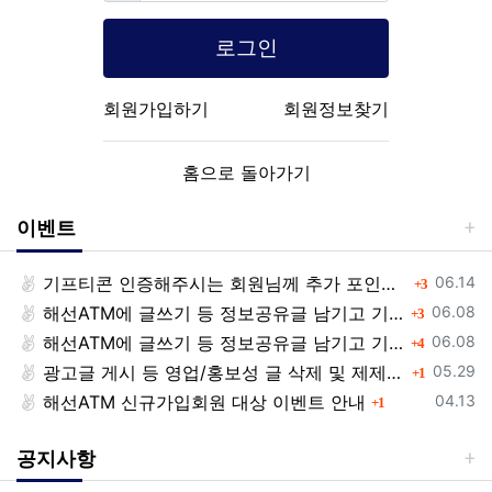
로그인
회원가입하기
회원정보찾기
홈으로 돌아가기
이벤트
등록일
기프티콘 인증해주시는 회원님께 추가 포인트 쏩니다!!
댓글
06.14
3
등록일
해선ATM에 글쓰기 등 정보공유글 남기고 기프티콘 받자!
댓글
06.08
3
등록일
해선ATM에 글쓰기 등 정보공유글 남기고 기프티콘 받자!
댓글
06.08
4
등록일
광고글 게시 등 영업/홍보성 글 삭제 및 제제대상입니다.
댓글
05.29
1
등록일
해선ATM 신규가입회원 대상 이벤트 안내
댓글
04.13
1
공지사항