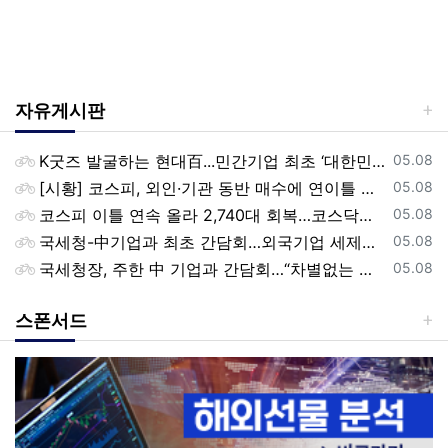
자유게시판
등록일
K굿즈 발굴하는 현대百...민간기업 최초 ‘대한민국 관광공모전’ 후원
05.08
등록일
[시황] 코스피, 외인·기관 동반 매수에 연이틀 상승…2745.05 마감
05.08
등록일
코스피 이틀 연속 올라 2,740대 회복…코스닥은 강보합(종합)
05.08
등록일
국세청-中기업과 최초 간담회…외국기업 세제혜택 등 논의
05.08
등록일
국세청장, 주한 中 기업과 간담회…“차별없는 공정과세 약속”
05.08
스폰서드