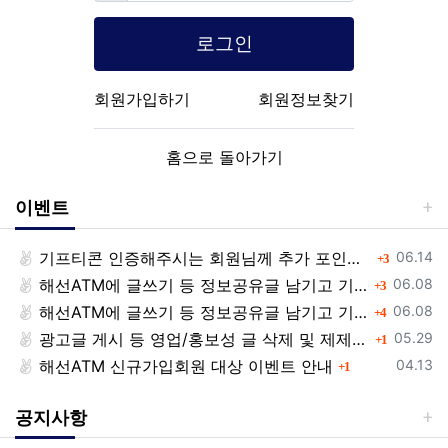
로그인
회원가입하기
회원정보찾기
홈으로 돌아가기
이벤트
등록일
기프티콘 인증해주시는 회원님께 추가 포인트 쏩니다!!
댓글
06.14
3
등록일
해선ATM에 글쓰기 등 정보공유글 남기고 기프티콘 받자!
댓글
06.08
3
등록일
해선ATM에 글쓰기 등 정보공유글 남기고 기프티콘 받자!
댓글
06.08
4
등록일
광고글 게시 등 영업/홍보성 글 삭제 및 제제대상입니다.
댓글
05.29
1
등록일
해선ATM 신규가입회원 대상 이벤트 안내
댓글
04.13
1
공지사항