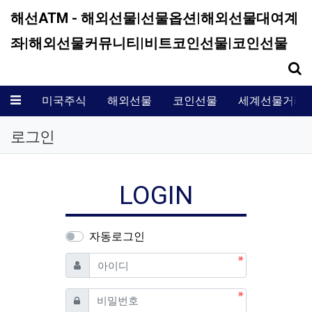
해선ATM - 해외선물|선물옵션|해외선물대여계
좌|해외선물커뮤니티|비트코인선물|코인선물
기
메뉴
미국주식
해외선물
코인선물
세계선물거래
로그인
LOGIN
자동로그인
필수
아이디
필수
비밀번호