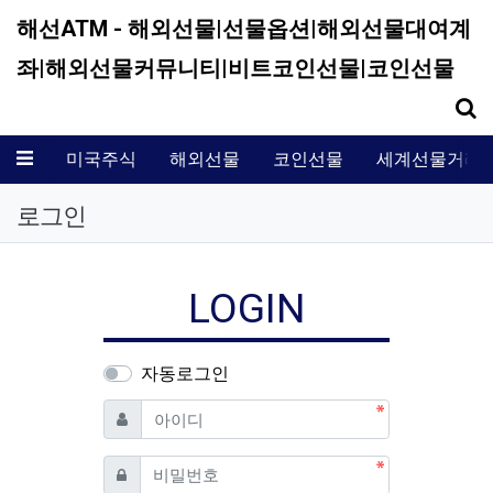
해선ATM - 해외선물|선물옵션|해외선물대여계
좌|해외선물커뮤니티|비트코인선물|코인선물
기
메뉴
미국주식
해외선물
코인선물
세계선물거래
로그인
LOGIN
자동로그인
필수
아이디
필수
비밀번호