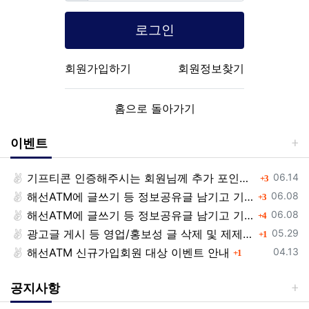
로그인
회원가입하기
회원정보찾기
홈으로 돌아가기
이벤트
등록일
기프티콘 인증해주시는 회원님께 추가 포인트 쏩니다!!
댓글
06.14
3
등록일
해선ATM에 글쓰기 등 정보공유글 남기고 기프티콘 받자!
댓글
06.08
3
등록일
해선ATM에 글쓰기 등 정보공유글 남기고 기프티콘 받자!
댓글
06.08
4
등록일
광고글 게시 등 영업/홍보성 글 삭제 및 제제대상입니다.
댓글
05.29
1
등록일
해선ATM 신규가입회원 대상 이벤트 안내
댓글
04.13
1
공지사항