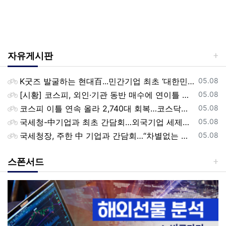
자유게시판
등록일
K굿즈 발굴하는 현대百...민간기업 최초 ‘대한민국 관광공모전’ 후원
05.08
등록일
[시황] 코스피, 외인·기관 동반 매수에 연이틀 상승…2745.05 마감
05.08
등록일
코스피 이틀 연속 올라 2,740대 회복…코스닥은 강보합(종합)
05.08
등록일
국세청-中기업과 최초 간담회…외국기업 세제혜택 등 논의
05.08
등록일
국세청장, 주한 中 기업과 간담회…“차별없는 공정과세 약속”
05.08
스폰서드