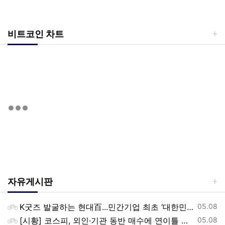
비트코인 차트
자유게시판
등록일
K굿즈 발굴하는 현대百...민간기업 최초 ‘대한민국 관광공모전’ 후원
05.08
등록일
[시황] 코스피, 외인·기관 동반 매수에 연이틀 상승…2745.05 마감
05.08