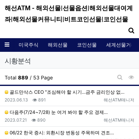
해선ATM - 해외선물|선물옵션|해외선물대여계
좌|해외선물커뮤니티|비트코인선물|코인선물
기
메뉴
미국주식
해외선물
코인선물
세계선물거래
시황분석
조
Total
889
/ 53 Page
게시판 
골드만삭스 CEO "조심해야 할 시기…금주 금리인상 없…
등록일
조회
등록자
2023.06.13
891
해선ATM매니저
다음주(7/24~7/28) 눈 여겨 봐야 할 주요 경제…
등록일
조회
등록자
2023.07.21
890
해선ATM매니저
06/22 한국 증시: 외환시장 변동성 주목하며 견조…