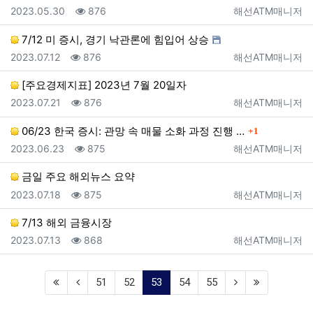
등록일
조회
등록자
2023.05.30
876
해선ATM매니저
7/12 미 증시, 경기 낙관론에 힘입어 상승
등록일
조회
등록자
2023.07.12
876
해선ATM매니저
[주요경제지표] 2023년 7월 20일자
등록일
조회
등록자
2023.07.21
876
해선ATM매니저
댓글
06/23 한국 증시: 관망 속 매물 소화 과정 진행 …
1
등록일
조회
등록자
2023.06.23
875
해선ATM매니저
금일 주요 해외뉴스 요약
등록일
조회
등록자
2023.07.18
875
해선ATM매니저
7/13 해외 금융시장
등록일
조회
등록자
2023.07.13
868
해선ATM매니저
(current)
51
52
53
54
55