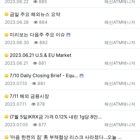
등록일
조회
등록자
2023.06.22
885
해선ATM매니저
금일 주요 해외뉴스 요약
등록일
조회
등록자
2023.06.28
884
해선ATM매니저
미리보는 다음주 주요 이슈
등록일
조회
등록자
2023.06.30
882
해선ATM매니저
2023.06.21 U.S.& EU Market
등록일
조회
등록자
2023.06.21
881
해선ATM매니저
7/10 Daily Closing Brief - Equ…
등록일
조회
등록자
2023.07.10
881
해선ATM매니저
7/11 해외 금융시장
등록일
조회
등록자
2023.07.11
878
해선ATM매니저
(7월 5일)KRX금 가격 0.12% 내린 1g당 8만…
등록일
조회
등록자
2023.07.05
877
해선ATM매니저
‘마음 한켠의 짐’ 美 부채협상 리스크 사라졌다…오늘 …