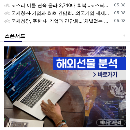
등록일
코스피 이틀 연속 올라 2,740대 회복…코스닥은 강보합(종합)
05.08
등록일
국세청-中기업과 최초 간담회…외국기업 세제혜택 등 논의
05.08
등록일
국세청장, 주한 中 기업과 간담회…“차별없는 공정과세 약속”
05.08
스폰서드
Previous
Next