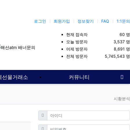
로그인
회원가입
정보찾기
FAQ
1:1문의
현재 접속자
60 명
오늘 방문자
3,537 명
어제 방문자
8,691 명
먹튀업체
해선대여업체
선물옵션
해외선물대여업체
나스닥
대
전체 방문자
5,745,543 명
사
계선물거래소
커뮤니티
시황분석
필수
아이디
필수
비밀번호