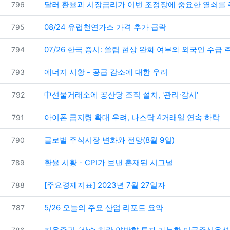
번호
달러 환율과 시장금리가 이번 조정장에 중요한 열쇠를 
796
번호
08/24 유럽천연가스 가격 추가 급락
795
번호
07/26 한국 증시: 쏠림 현상 완화 여부와 외국인 수급 
794
번호
에너지 시황 - 공급 감소에 대한 우려
793
번호
中선물거래소에 공산당 조직 설치, '관리·감시'
792
번호
아이폰 금지령 확대 우려, 나스닥 4거래일 연속 하락
791
번호
글로벌 주식시장 변화와 전망(8월 9일)
790
번호
환율 시황 - CPI가 보낸 혼재된 시그널
789
번호
[주요경제지표] 2023년 7월 27일자
788
번호
5/26 오늘의 주요 산업 리포트 요약
787
번호