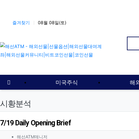
상단 네비
즐겨찾기
08월 08일(토)
인
메인 메뉴
홈으로
미국주식
해
시황분석
7/19 Daily Opening Brief
작성자 정보
작성
해선ATM매니저