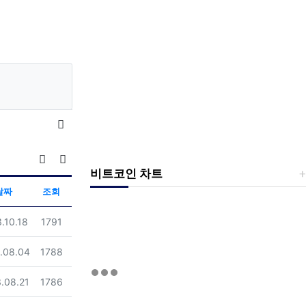
목록
조회순 정렬
비트코인 차트
게시판 검색
날짜
조회
일
조회
.10.18
1791
일
조회
.08.04
1788
일
조회
.08.21
1786