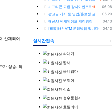
댓글
등록
기프티콘 교환 감사이벤트!!
06.08
2
등록
광고글 게시 등 영업/홍보성 글 삭제 및 제제대상입니다.
05.29
등록
해선ATM 개인정보 처리방침
04.13
등록
[필독]해선ATM 운영방침 입니다.
04.13
현재 산재되어
실시간접속
싸대기
짭새
주가 상승. 특
응니엄마
원웨이
산소
성수동현자
호텔리어