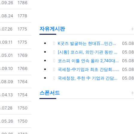
일
조회
.09.26
1786
일
조회
.08.24
1778
자유게시판
일
조회
.07.26
1775
일
조회
.09.11
1775
등록
K굿즈 발굴하는 현대百...민간기업 최초 ‘대한민국 관광공모전’ 후원
05.08
등록
[시황] 코스피, 외인·기관 동반 매수에 연이틀 상승…2745.05 마감
05.08
일
조회
.05.01
1769
등록
코스피 이틀 연속 올라 2,740대 회복…코스닥은 강보합(종합)
05.08
일
조회
.09.10
1766
등록
국세청-中기업과 최초 간담회…외국기업 세제혜택 등 논의
05.08
등록
국세청장, 주한 中 기업과 간담회…“차별없는 공정과세 약속”
05.08
일
조회
.08.09
1764
스폰서드
일
조회
.04.13
1754
일
조회
.07.28
1750
일
조회
.05.26
1750
일
조회