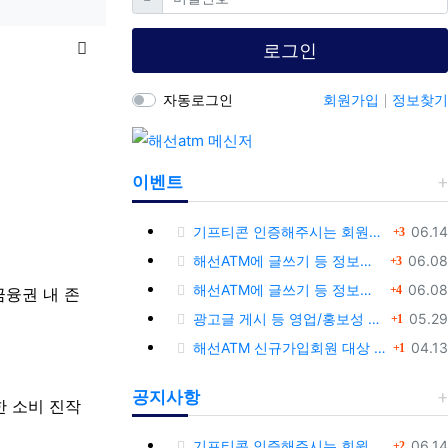
목록
로그인
자동로그인
회원가입
정보찾기
이벤트
댓글
등록
기프티콘 인증해주시는 회원님께 추가 포인트 쏩니다!!
06.14
3
댓글
등록
해선ATM에 글쓰기 등 정보공유글 남기고 기프티콘 받자!
06.08
3
댓글
등록
해선ATM에 글쓰기 등 정보공유글 남기고 기프티콘 받자!
06.08
4
 금융권 내 존
댓글
등록
광고글 게시 등 영업/홍보성 글 삭제 및 제제대상입니다.
05.29
1
댓글
등록
해선ATM 신규가입회원 대상 이벤트 안내
04.13
1
공지사항
한 소비 진작
댓글
등록
기프티콘 인증해주시는 회원님께 추가 포인트 쏩니다!!
06.14
2