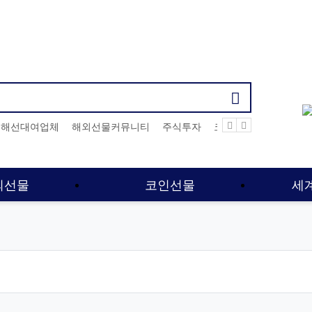
기검색어
해선대여업체
해외선물커뮤니티
주식투자
코인선물
해외선물
외선물
코인선물
세