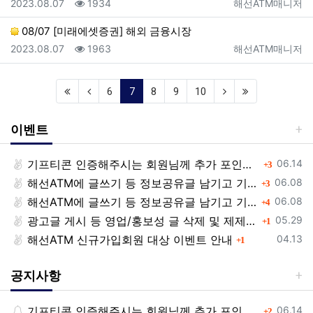
등록일
조회
등록자
2023.08.07
1934
해선ATM매니저
08/07 [미래에셋증권] 해외 금융시장
등록일
조회
등록자
2023.08.07
1963
해선ATM매니저
(current)
6
7
8
9
10
이벤트
등록일
기프티콘 인증해주시는 회원님께 추가 포인트 쏩니다!!
댓글
06.14
3
등록일
해선ATM에 글쓰기 등 정보공유글 남기고 기프티콘 받자!
댓글
06.08
3
등록일
해선ATM에 글쓰기 등 정보공유글 남기고 기프티콘 받자!
댓글
06.08
4
등록일
광고글 게시 등 영업/홍보성 글 삭제 및 제제대상입니다.
댓글
05.29
1
등록일
해선ATM 신규가입회원 대상 이벤트 안내
댓글
04.13
1
공지사항
등록일
기프티콘 인증해주시는 회원님께 추가 포인트 쏩니다!!
댓글
06.14
2