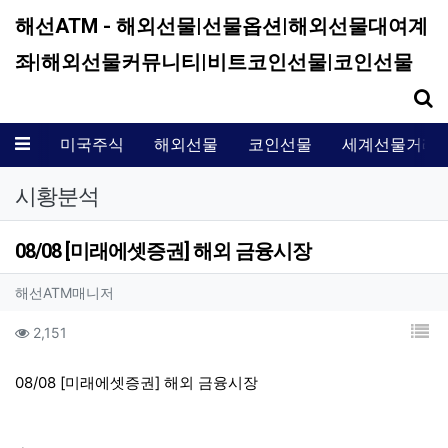
해선ATM - 해외선물|선물옵션|해외선물대여계
좌|해외선물커뮤니티|비트코인선물|코인선물
기
메뉴
미국주식
해외선물
코인선물
세계선물거래
시황분석
08/08 [미래에셋증권] 해외 금융시장
작성자 정보
작성
해선ATM매니저
컨텐츠 정보
목
조회
2,151
본문
08/08 [미래에셋증권] 해외 금융시장