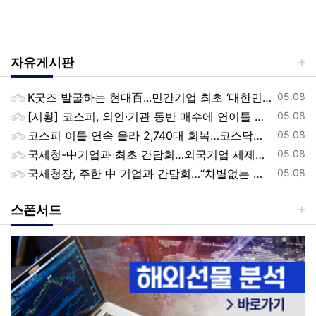
자유게시판
등록일
K굿즈 발굴하는 현대百...민간기업 최초 ‘대한민국 관광공모전’ 후원
05.08
등록일
[시황] 코스피, 외인·기관 동반 매수에 연이틀 상승…2745.05 마감
05.08
등록일
코스피 이틀 연속 올라 2,740대 회복…코스닥은 강보합(종합)
05.08
등록일
국세청-中기업과 최초 간담회…외국기업 세제혜택 등 논의
05.08
등록일
국세청장, 주한 中 기업과 간담회…“차별없는 공정과세 약속”
05.08
스폰서드