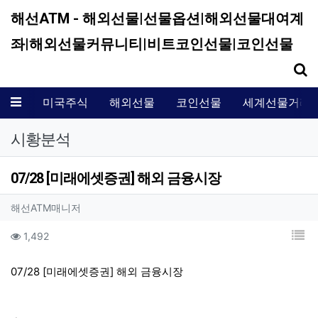
해선ATM - 해외선물|선물옵션|해외선물대여계
좌|해외선물커뮤니티|비트코인선물|코인선물
기
메뉴
미국주식
해외선물
코인선물
세계선물거래
시황분석
07/28 [미래에셋증권] 해외 금융시장
작성자 정보
작성
해선ATM매니저
컨텐츠 정보
목
조회
1,492
본문
07/28 [미래에셋증권] 해외 금융시장