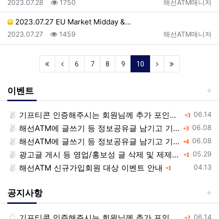
등록일
조회
등록자
2023.07.28
1750
해선ATM매니저
2023.07.27 EU Market Midday &…
등록일
조회
등록자
2023.07.27
1459
해선ATM매니저
(current)
6
7
8
9
10
이벤트
등록일
기프티콘 인증해주시는 회원님께 추가 포인트 쏩니다!!
댓글
06.14
3
등록일
해선ATM에 글쓰기 등 정보공유글 남기고 기프티콘 받자!
댓글
06.08
3
등록일
해선ATM에 글쓰기 등 정보공유글 남기고 기프티콘 받자!
댓글
06.08
4
등록일
광고글 게시 등 영업/홍보성 글 삭제 및 제제대상입니다.
댓글
05.29
1
등록일
해선ATM 신규가입회원 대상 이벤트 안내
댓글
04.13
1
공지사항
등록일
기프티콘 인증해주시는 회원님께 추가 포인트 쏩니다!!
댓글
06.14
2