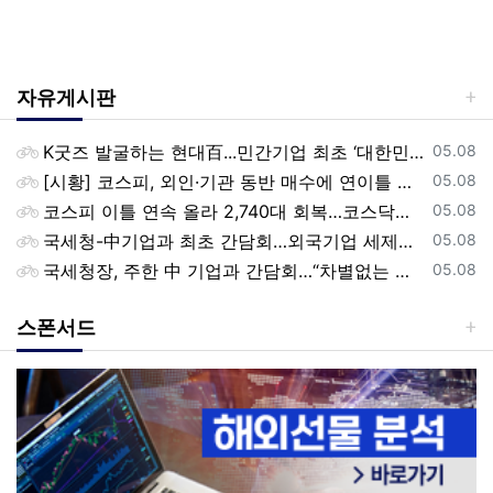
자유게시판
등록일
K굿즈 발굴하는 현대百...민간기업 최초 ‘대한민국 관광공모전’ 후원
05.08
등록일
[시황] 코스피, 외인·기관 동반 매수에 연이틀 상승…2745.05 마감
05.08
등록일
코스피 이틀 연속 올라 2,740대 회복…코스닥은 강보합(종합)
05.08
등록일
국세청-中기업과 최초 간담회…외국기업 세제혜택 등 논의
05.08
등록일
국세청장, 주한 中 기업과 간담회…“차별없는 공정과세 약속”
05.08
스폰서드